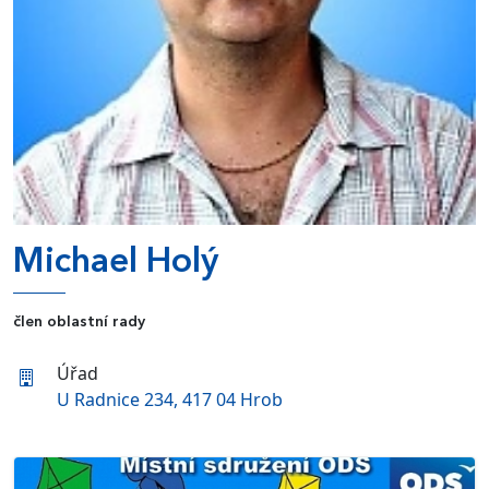
Michael Holý
člen oblastní rady
Úřad
U Radnice 234, 417 04 Hrob