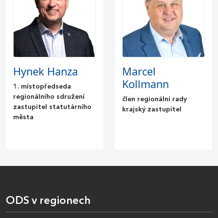
Hynek Hanza
Marcel
Kollmann
1. místopředseda
regionálního sdružení
člen regionální rady
zastupitel statutárního
krajský zastupitel
města
ODS v regionech