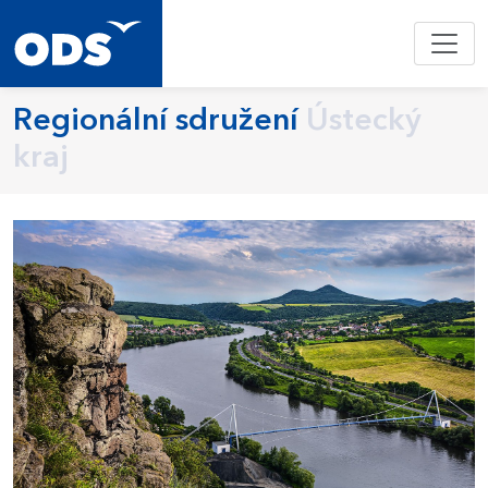
Regionální sdružení
Ústecký
kraj