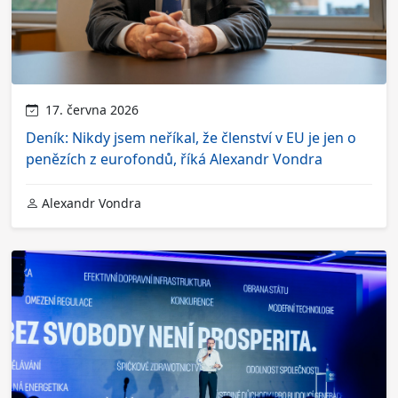
17. června 2026
Deník: Nikdy jsem neříkal, že členství v EU je jen o
penězích z eurofondů, říká Alexandr Vondra
Alexandr Vondra