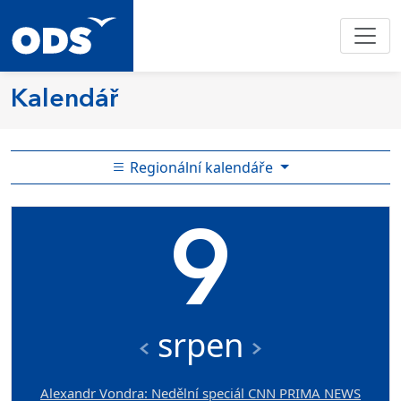
Kalendář
Regionální kalendáře
9
srpen
Alexandr Vondra: Nedělní speciál CNN PRIMA NEWS