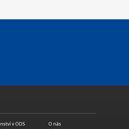
enství v ODS
O nás