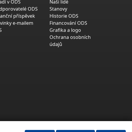
adí v ODS
Naši lidé
dporovatelé ODS
Stanovy
nanční příspěvek
Historie ODS
vinky e-mailem
Financování ODS
S
Grafika a logo
Ochrana osobních
údajů