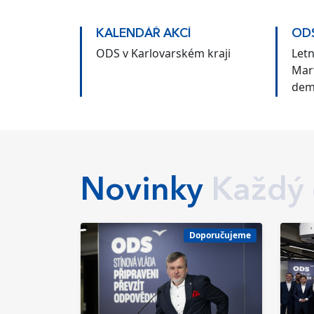
KALENDÁŘ AKCÍ
ODS
ODS v Karlovarském kraji
Let
Mar
dem
Čes
Novinky
Každý
Doporučujeme