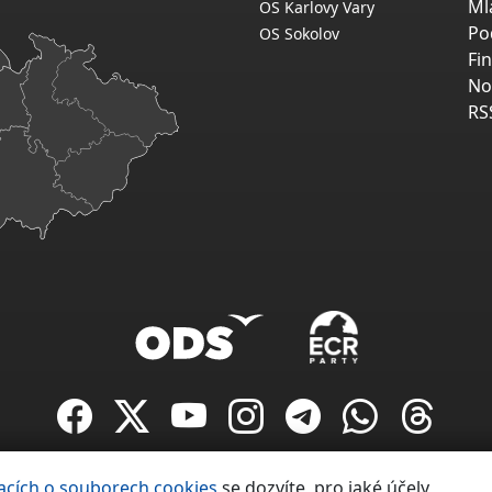
Ml
OS Karlovy Vary
Po
OS Sokolov
Fi
No
RS
Copyright ©
acích o souborech cookies
se dozvíte, pro jaké účely