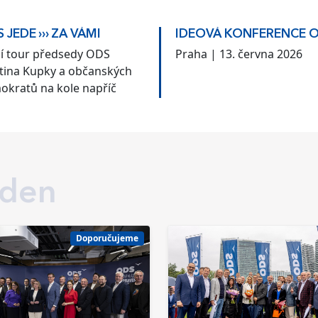
 JEDE ››› ZA VÁMI
IDEOVÁ KONFERENCE 
ní tour předsedy ODS
Praha | 13. června 2026
tina Kupky a občanských
okratů na kole napříč
kem
 den
Doporučujeme