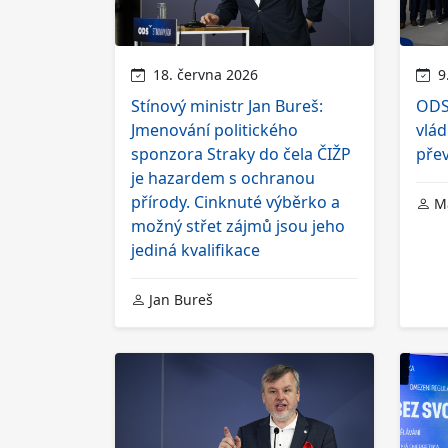
18. června 2026
9.
Stínový ministr Jan Bureš:
ODS 
Jmenování politického
vlád
sponzora Straky do čela ČIŽP
pře
je hazardem s ochranou
přírody. Cinknuté výběrko a
Ma
možný střet zájmů jsou jeho
jediná kvalifikace
Jan Bureš