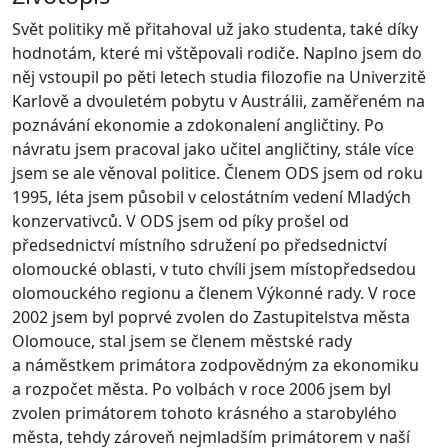
Svět politiky mě přitahoval už jako studenta, také díky
hodnotám, které mi vštěpovali rodiče. Naplno jsem do
něj vstoupil po pěti letech studia filozofie na Univerzitě
Karlově a dvouletém pobytu v Austrálii, zaměřeném na
poznávání ekonomie a zdokonalení angličtiny. Po
návratu jsem pracoval jako učitel angličtiny, stále více
jsem se ale věnoval politice. Členem ODS jsem od roku
1995, léta jsem působil v celostátním vedení Mladých
konzervativců. V ODS jsem od píky prošel od
předsednictví místního sdružení po předsednictví
olomoucké oblasti, v tuto chvíli jsem místopředsedou
olomouckého regionu a členem Výkonné rady. V roce
2002 jsem byl poprvé zvolen do Zastupitelstva města
Olomouce, stal jsem se členem městské rady
a náměstkem primátora zodpovědným za ekonomiku
a rozpočet města. Po volbách v roce 2006 jsem byl
zvolen primátorem tohoto krásného a starobylého
města, tehdy zároveň nejmladším primátorem v naší