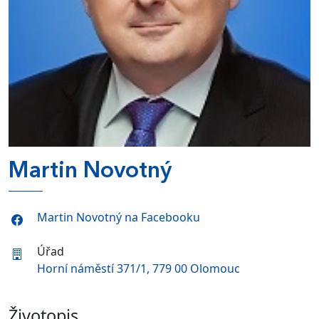
Martin Novotný
Martin Novotný na Facebooku
Úřad
Horní náměstí 371/1, 779 00 Olomouc
Životopis