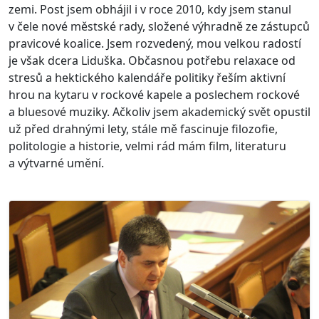
zemi. Post jsem obhájil i v roce 2010, kdy jsem stanul
v čele nové městské rady, složené výhradně ze zástupců
pravicové koalice. Jsem rozvedený, mou velkou radostí
je však dcera Liduška. Občasnou potřebu relaxace od
stresů a hektického kalendáře politiky řeším aktivní
hrou na kytaru v rockové kapele a poslechem rockové
a bluesové muziky. Ačkoliv jsem akademický svět opustil
už před drahnými lety, stále mě fascinuje filozofie,
politologie a historie, velmi rád mám film, literaturu
a výtvarné umění.