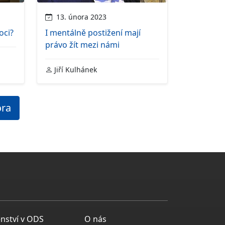
13. února 2023
oci?
I mentálně postižení mají
právo žít mezi námi
Jiří Kulhánek
ora
enství v ODS
O nás