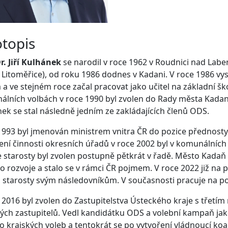
otopis
. Jiří Kulhánek
se narodil v roce 1962 v Roudnici nad Labem
 Litoměřice), od roku 1986 dodnes v Kadani. V roce 1986 vy
a ve stejném roce začal pracovat jako učitel na základní š
lních volbách v roce 1990 byl zvolen do Rady města Kadaně
ek se stal následně jedním ze zakládajících členů ODS.
993 byl jmenován ministrem vnitra ČR do pozice přednost
ní činnosti okresních úřadů v roce 2002 byl v komunálníc
 starosty byl zvolen postupně pětkrát v řadě. Město Kadaň
o rozvoje a stalo se v rámci ČR pojmem. V roce 2022 již na 
 starosty svým následovníkům. V současnosti pracuje na po
 2016 byl zvolen do Zastupitelstva Ústeckého kraje s třetí
ých zastupitelů. Vedl kandidátku ODS a volební kampaň jako 
 krajských voleb a tentokrát se po vytvoření vládnoucí ko