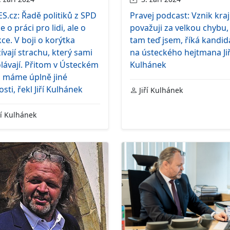
S.cz: Řadě politiků z SPD
Pravej podcast: Vznik kra
e o práci pro lidi, ale o
považuji za velkou chybu,
ce. V boji o korýtka
tam teď jsem, říká kandid
ívají strachu, který sami
na ústeckého hejtmana Jiř
lávají. Přitom v Ústeckém
Kulhánek
i máme úplně jiné
osti, řekl Jiří Kulhánek
Jiří Kulhánek
ří Kulhánek