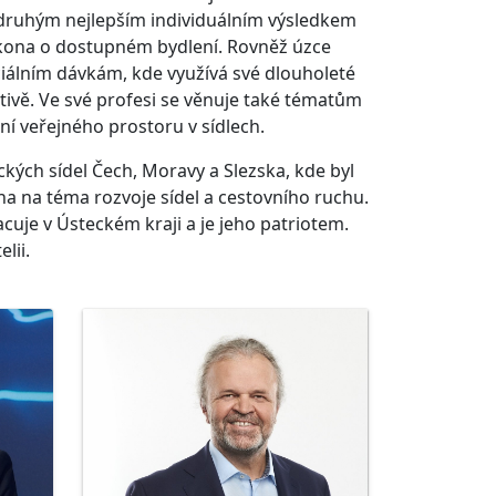
 s druhým nejlepším individuálním výsledkem
zákona o dostupném bydlení. Rovněž úzce
iálním dávkám, kde využívá své dlouholeté
tivě. Ve své profesi se věnuje také tématům
ní veřejného prostoru v sídlech.
ických sídel Čech, Moravy a Slezska, kde byl
a na téma rozvoje sídel a cestovního ruchu.
racuje v Ústeckém kraji a je jeho patriotem.
lii.