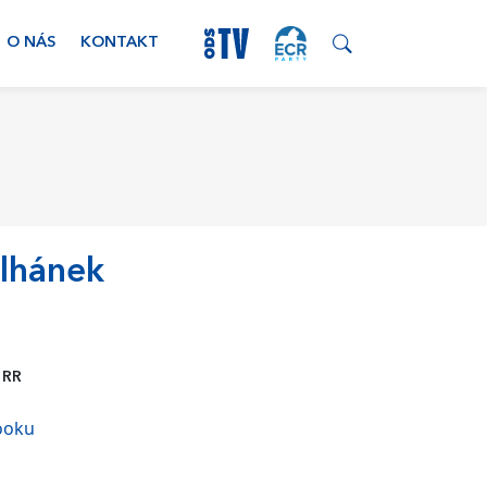
O NÁS
KONTAKT
ulhánek
 RR
booku