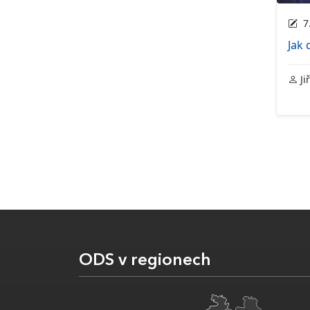
7.
Jak 
Ji
ODS v regionech