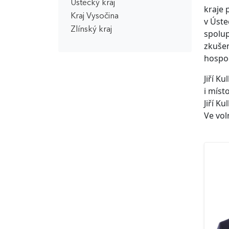
Ústecký kraj
kraje 
Kraj Vysočina
v Úste
Zlínský kraj
spolup
zkušen
hospod
Jiří K
i míst
Jiří K
Ve vol