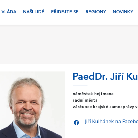
 VLÁDA
NAŠI LIDÉ
PŘIDEJTE SE
REGIONY
NOVINKY
PaedDr. Jiří K
náměstek hejtmana
radní města
zástupce krajské samosprávy v
Jiří Kulhánek na Face