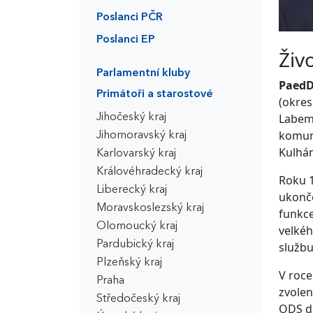
Poslanci PČR
Poslanci EP
Živ
Parlamentní kluby
PaedDr
Primátoři a starostové
(okres
Labem 
Jihočeský kraj
komuná
Jihomoravský kraj
Kulhán
Karlovarský kraj
Královéhradecký kraj
Roku 1
Liberecký kraj
ukonče
Moravskoslezský kraj
funkce
Olomoucký kraj
velkéh
Pardubický kraj
službu
Plzeňský kraj
V roce
Praha
zvolen
Středočeský kraj
ODS do