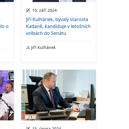
10. září 2024
z
Jiří Kulhánek, bývalý starosta
lo o
Kadaně, kandiduje v letošních
volbách do Senátu
Jiří Kulhánek
15. února 2024