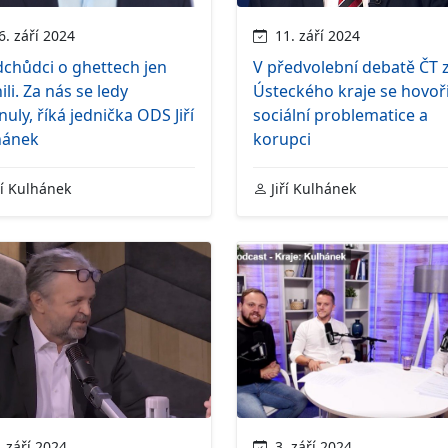
. září 2024
11. září 2024
chůdci o ghettech jen
V předvolební debatě ČT 
ili. Za nás se ledy
Ústeckého kraje se hovoři
uly, říká jednička ODS Jiří
sociální problematice a
hánek
korupci
ří Kulhánek
Jiří Kulhánek
 září 2024
3. září 2024