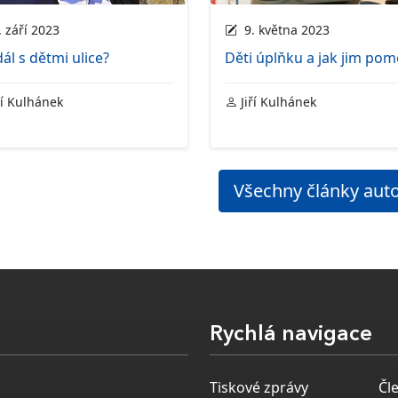
 září 2023
9. května 2023
dál s dětmi ulice?
Děti úplňku a jak jim pom
ří Kulhánek
Jiří Kulhánek
Všechny články aut
Rychlá navigace
Tiskové zprávy
Čl