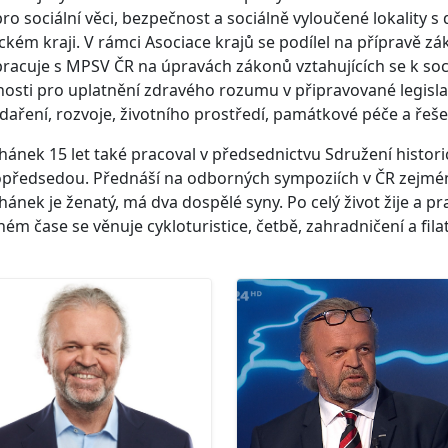
pro sociální věci, bezpečnost a sociálně vyloučené lokality
ckém kraji. V rámci Asociace krajů se podílel na přípravě 
racuje s MPSV ČR na úpravách zákonů vztahujících se k soc
osti pro uplatnění zdravého rozumu v připravované legisla
aření, rozvoje, životního prostředí, památkové péče a řeše
ulhánek 15 let také pracoval v předsednictvu Sdružení histor
opředsedou. Přednáší na odborných sympoziích v ČR zejmén
ulhánek je ženatý, má dva dospělé syny. Po celý život žije a p
ném čase se věnuje cykloturistice, četbě, zahradničení a filate