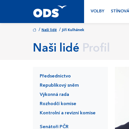
VOLBY
STÍNOVÁ
/
/
Naši lidé
Jiří Kulhánek
Naši lidé
Profil
Předsednictvo
Republikový sněm
Výkonná rada
Rozhodčí komise
Kontrolní a revizní komise
Senátoři PČR