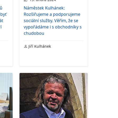
jů
Náměstek Kulhánek:
 byť
Rozšiřujeme a podporujeme
át
sociální služby. Věřím, že se
í
vypořádáme i s obchodníky s
chudobou
Jiří Kulhánek