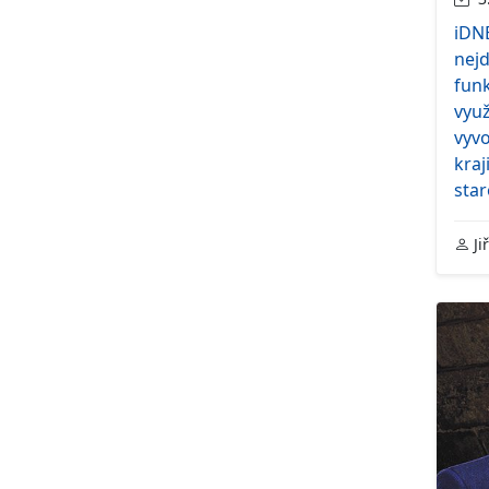
iDNE
nejd
funk
využ
vyvo
kraj
star
Ji