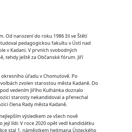
. Od narození do roku 1986 žil ve Štětí
studoval pedagogickou fakultu v Ústí nad
kole v Kadani. V prvních svobodných
, tehdy ještě za Občanské fórum. Jiří
y okresního úřadu v Chomutově. Po
h volbách zvolen starostou města Kadaně. Do
 pod vedením Jiřího Kulhánka doznalo
pozici starosty nekandidoval a přenechal
zici člena Rady města Kadaně.
m nejlepším výsledkem ze všech nově
její lídr. V roce 2020 opět vedl kandidátku
alice stal 1. náměstkem hejtmana Ústeckého