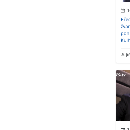
16
Před
žvan
pohn
Kul
Ji
3.