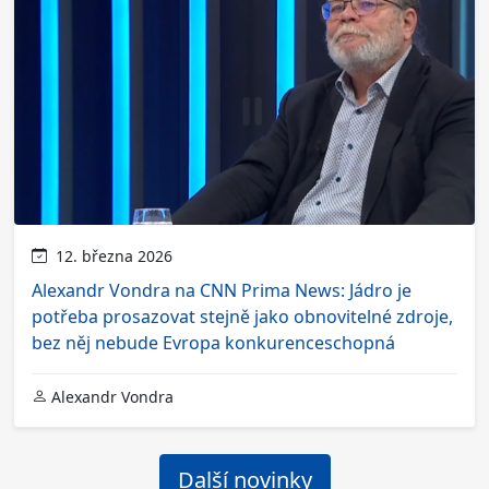
12. března 2026
Alexandr Vondra na CNN Prima News: Jádro je
potřeba prosazovat stejně jako obnovitelné zdroje,
bez něj nebude Evropa konkurenceschopná
Alexandr Vondra
Další novinky