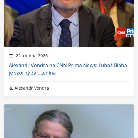
22. dubna 2026
Alexandr Vondra na CNN Prima News: Ľuboš Blaha
je vzorný žák Lenina
Alexandr Vondra