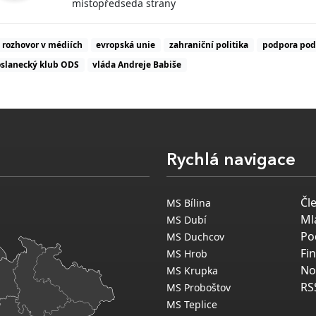
místopředseda strany
rozhovor v médiích
evropská unie
zahraniční politika
podpora pod
slanecký klub ODS
vláda Andreje Babiše
Rychlá navigace
Čl
MS Bílina
Ml
MS Dubí
Po
MS Duchcov
Fi
MS Hrob
No
MS Krupka
RS
MS Proboštov
MS Teplice