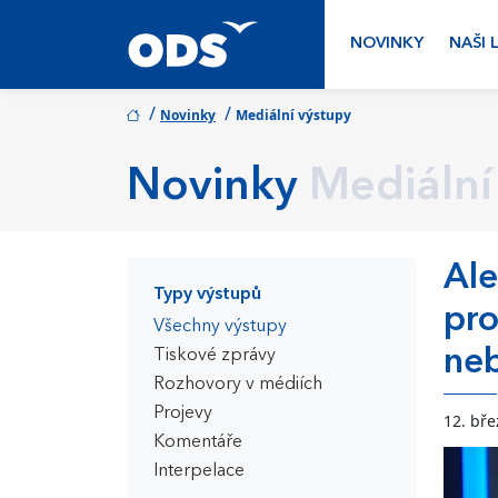
NOVINKY
NAŠI 
/
/
Novinky
Mediální výstupy
Novinky
Mediální
Ale
Typy výstupů
pro
Všechny výstupy
ne
Tiskové zprávy
Rozhovory v médiích
Projevy
12. bř
Komentáře
Interpelace