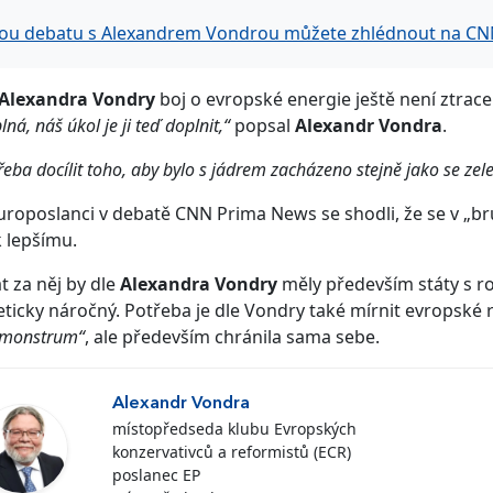
lou debatu s Alexandrem Vondrou můžete zhlédnout na CN
Alexandra Vondry
boj o evropské energie ještě není ztrace
lná, náš úkol je ji teď doplnit,“
popsal
Alexandr Vondra
.
řeba docílit toho, aby bylo s jádrem zacházeno stejně jako se zele
roposlanci v debatě CNN Prima News se shodli, že se v „br
 lepšímu.
t za něj by dle
Alexandra Vondry
měly především státy s r
ticky náročný. Potřeba je dle Vondry také mírnit evropské 
 monstrum“
, ale především chránila sama sebe.
Alexandr Vondra
místopředseda klubu Evropských
konzervativců a reformistů (ECR)
poslanec EP