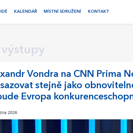
LIDÉ
KALENDÁŘ
MÍSTNÍ SDRUŽENÍ
KONTAKT
 výstupy
xandr Vondra na CNN Prima Ne
sazovat stejně jako obnovitelné
bude Evropa konkurenceschop
ezna 2026