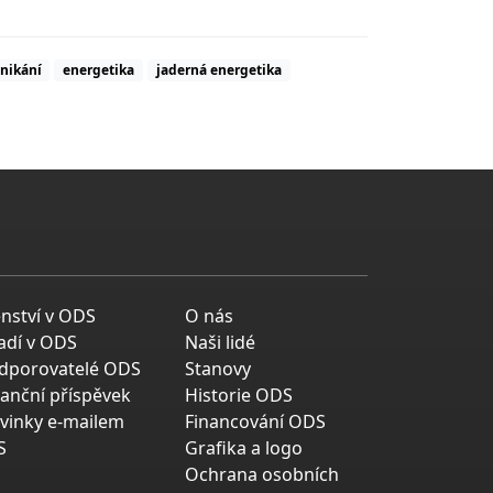
nikání
energetika
jaderná energetika
enství v ODS
O nás
adí v ODS
Naši lidé
dporovatelé ODS
Stanovy
nanční příspěvek
Historie ODS
vinky e-mailem
Financování ODS
S
Grafika a logo
Ochrana osobních