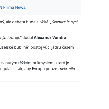
N Prima News.
ný, ale debata bude složitá.
„Sklenice je nyní
nými zdroji,“
dodal
Alexandr Vondra.
uselské bublině“ postoj vůči jádru časem
ozvinutým těžkým průmyslem, který je
regulace, tak, aby Evropa pouze
„nekrmila