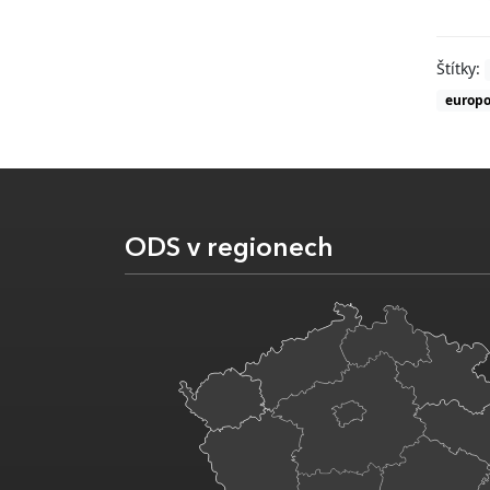
Štítky:
europo
ODS v regionech