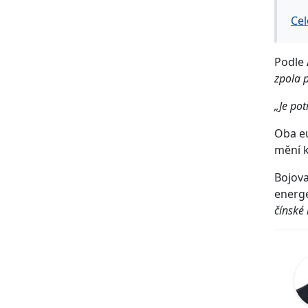
Ce
Podle
zpola p
„Je pot
Oba eu
mění k
Bojova
energe
čínské