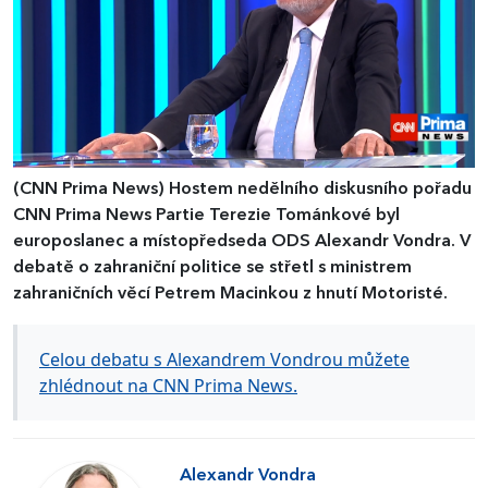
(CNN Prima News)
Hostem nedělního diskusního pořadu
CNN Prima News Partie Terezie Tománkové byl
europoslanec a místopředseda ODS Alexandr Vondra. V
debatě o zahraniční politice se střetl s ministrem
zahraničních věcí Petrem Macinkou z hnutí Motoristé.
Celou debatu s Alexandrem Vondrou můžete
zhlédnout na CNN Prima News.
Alexandr Vondra