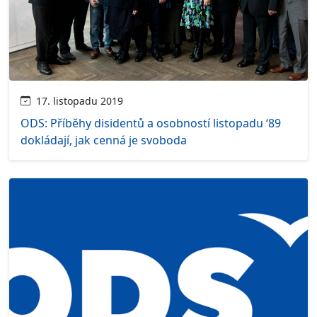
17. listopadu 2019
ODS: Příběhy disidentů a osobností listopadu ‘89
dokládají, jak cenná je svoboda