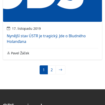
17. listopadu 2019
Nynější stav ÚSTR je tragický. Jde o Bludného
Holanďana
Pavel Žáček
1
2