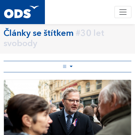
Články se štítkem
#30 let
svobody