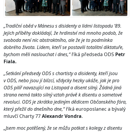
„Tradiční oběd v Mánesu s disidenty a lidmi listopadu ‘89.
Jejich příběhy dokládají, že hrdinství má mnoho podob, že
svoboda není nic abstraktního, ale že je to podmínka
dobrého života. Lidem, kteří se postavili totalitní diktatuře,
bychom měli naslouchat i dnes,“
říká předseda ODS
Petr
Fiala.
„Setkání předsedy ODS s chartisty a disidenty, kteří jsou
v ODS, nebo jsou jí blízcí, vždycky hezky ukáže, jak je pro
ODS pilíř navazující na Listopad a disent silný. Žádná jiná
strana nemá takto silný vztah právě k disentu a sametové
revoluci. ODS je zkrátka jediným dědicem Občanského fóra,
který přežil do dnešního dne,“
říká europoslanec a bývalý
mluvčí Charty 77
Alexandr Vondra
.
„Jsem moc potěšený, že se můžu potkat s kolegy z disentu