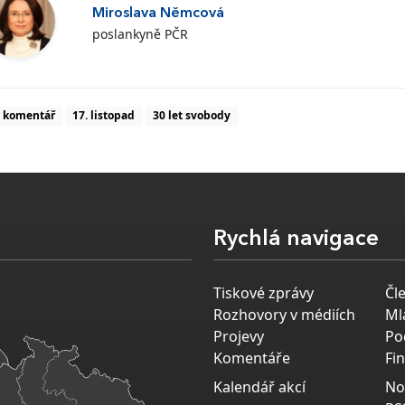
Miroslava Němcová
poslankyně PČR
komentář
17. listopad
30 let svobody
Rychlá navigace
Tiskové zprávy
Čl
Rozhovory v médiích
Ml
Projevy
Po
Komentáře
Fi
Kalendář akcí
No