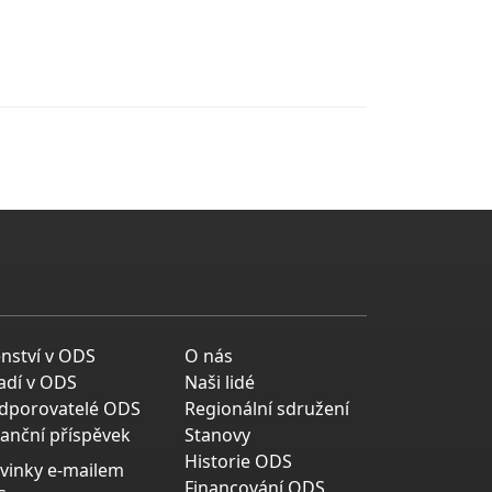
enství v ODS
O nás
adí v ODS
Naši lidé
dporovatelé ODS
Regionální sdružení
nanční příspěvek
Stanovy
Historie ODS
vinky e-mailem
Financování ODS