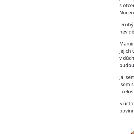
s otce
Nuceně
Druhý 
nevidě
Maminc
jejich
v důch
budou 
Já jse
jsem s
i celo
S úcto
povinn