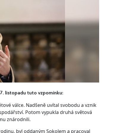
7. listopadu tuto vzpomínku:
tové válce. Nadšeně uvítal svobodu a vznik
ospodářství. Potom vypukla druhá světová
mu znárodnili.
il rodinu, byl oddaným Sokolem a pracoval