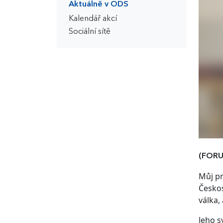
Aktuálně v ODS
Kalendář akcí
Sociální sítě
(FORU
Můj pr
Českos
válka,
Jeho s