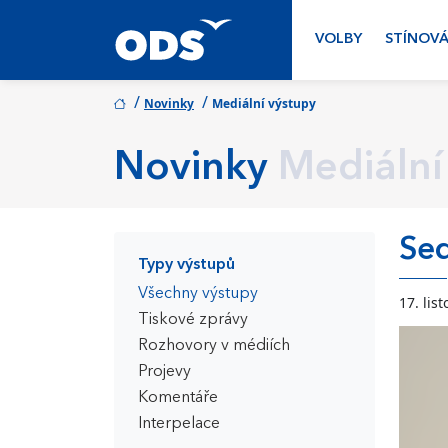
VOLBY
STÍNOVÁ
/
/
Novinky
Mediální výstupy
Novinky
Mediální
Sed
Typy výstupů
Všechny výstupy
17. lis
Tiskové zprávy
Rozhovory v médiích
Projevy
Komentáře
Interpelace