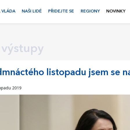
 VLÁDA
NAŠI LIDÉ
PŘIDEJTE SE
REGIONY
NOVINKY
 výstupy
mnáctého listopadu jsem se na
topadu 2019