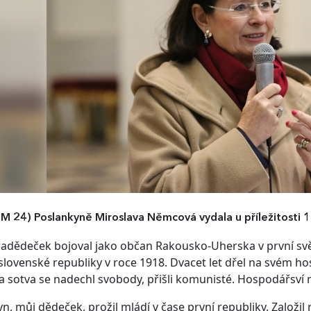
M 24)
Poslankyně Miroslava Němcová vydala u příležitosti 1
adědeček bojoval jako občan Rakousko-Uherska v první svě
lovenské republiky v roce 1918. Dvacet let dřel na svém h
 a sotva se nadechl svobody, přišli komunisté. Hospodářsví 
yn, můj dědeček, prožil mládí v čase první republiky. Založ