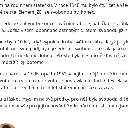
m na rodinném statečku. V roce 1948 mu bylo čtyřicet a vše
 se stal členem JZD, se svobodou byl konec.
dědeček zahynul v koncentračním táboře, babička se vrátila
la. Dožila v zemi obehnané ostnatým drátem, svobodu již n
e bylo 10 let, když vypukla druhá světová válka. Když jí by
 totalitní režim padl, bylo jí šedesát. Svobodu poznala jako m
odu. Už nešlo nic dohnat. Přesto byla nesmírně šťastná, že
moci žít její potomci.
m se narodila 17. listopadu 1952, v nejhnusnější době komuni
vobodu a v polovině života se postavila na start. Otevřela s
státní politiky. Těch třicet let stále vnímám jako zázrak.
u a láskou myslím na své předky, pro něž byla svoboda klíče
ost dělat vše pro její uchování. Sedmnáctého listopadu jse