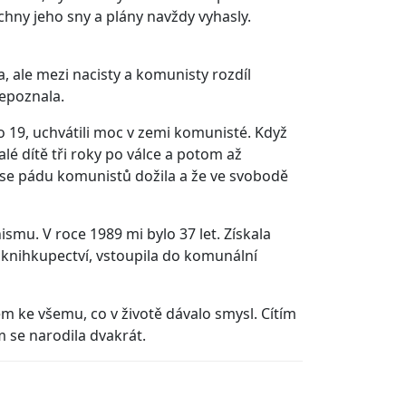
chny jeho sny a plány navždy vyhasly.
, ale mezi nacisty a komunisty rozdíl
epoznala.
lo 19, uchvátili moc v zemi komunisté. Když
alé dítě tři roky po válce a potom až
 se pádu komunistů dožila a že ve svobodě
smu. V roce 1989 mi bylo 37 let. Získala
i knihkupectví, vstoupila do komunální
m ke všemu, co v životě dávalo smysl. Cítím
m se narodila dvakrát.