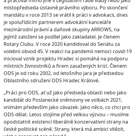
a pracoval mimo jiné v Legislativní radě vlády nebo jako
místopředseda ústavně právního výboru. Po skončení
mandátu v roce 2013 se vrátil k práci v advokacii, dnes
je spoluřídícím partnerem advokátní kanceláře
mezinárodní právní a daňové skupiny ARROWS, na
jejímž založení se podílel jako zakladatel. Je členem
Rotary Clubu. V roce 2020 kandidoval do Senátu za
volební obvod 45. V reakci na pandemii nemoci covid-19
inicioval vznik projektu Hradec si pomáhá na podporu
místních živnostníků a firem zasažených krizí. Členem
ODS je od roku 2002, od letošního jara je předsedou
Oblastního sdružení ODS Hradec Králové.
„Práci pro ODS, ať už jako předseda oblasti nebo jako
kandidát do Poslanecké sněmovny ve volbách 2021,
vnímám především jako závazek. Jako něco, co chci pro
ODS dělat. Letos stojíme před velkou výzvou – musíme
opodstatnit existenci liberálně konzervativní strany na
české politické scéně. Strany, která má ambici vítězit,