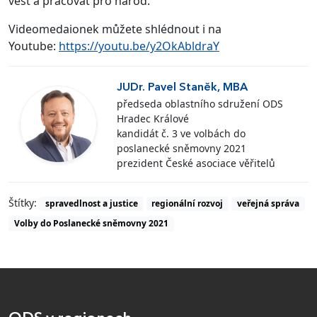
vést a pracovat pro národ.“
Videomedaionek můžete shlédnout i na
Youtube:
https://youtu.be/y2OkAbldraY
JUDr. Pavel Staněk, MBA
předseda oblastního sdružení ODS
Hradec Králové
kandidát č. 3 ve volbách do
poslanecké sněmovny 2021
prezident České asociace věřitelů
Štítky:
spravedlnost a justice
regionální rozvoj
veřejná správa
Volby do Poslanecké sněmovny 2021