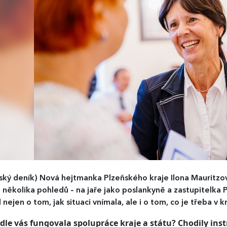
ský deník)
Nová hejtmanka Plzeňského kraje Ilona Mauritzov
 několika pohledů – na jaře jako poslankyně a zastupitelka 
 nejen o tom, jak situaci vnímala, ale i o tom, co je třeba v kr
dle vás fungovala spolupráce kraje a státu? Chodily inst