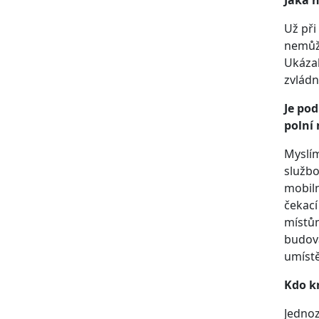
Jaká h
Už při
nemůže
Ukázal
zvládn
Je pod
polní
Myslím
službo
mobiln
čekací
místů
budová
umístě
Kdo kr
Jednoz