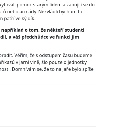
kytovali pomoc starým lidem a zapojili se do
stů nebo armády. Nezvládli bychom to
patří velký dík.
například o tom, že někteří studenti
dil, a váš předchůdce ve funkci jim
i poradit. Věřím, že s odstupem času budeme
íkazů v jarní vlně, šlo pouze o jednotky
nosti. Domnívám se, že to na jaře bylo spíše