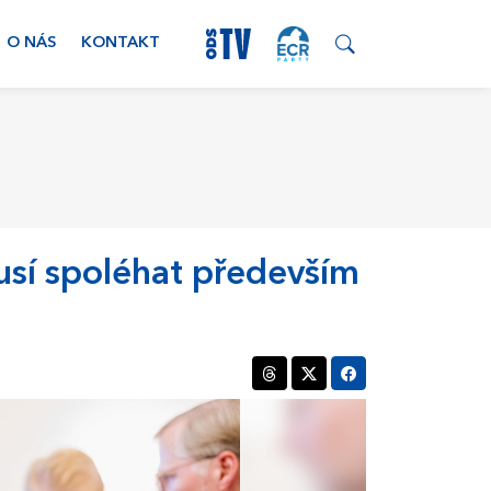
O NÁS
KONTAKT
musí spoléhat především