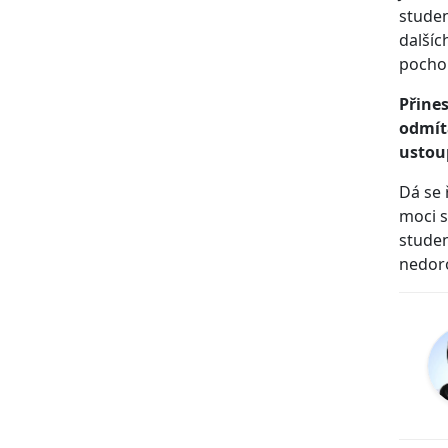
studen
dalšíc
pochop
Přines
odmíta
ustou
Dá se 
moci s
studen
nedor