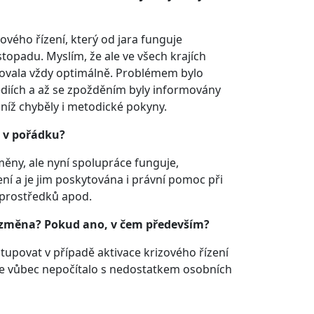
vého řízení, který od jara funguje
topadu. Myslím, že ale ve všech krajích
govala vždy optimálně. Problémem bylo
médiích a až se zpožděním byly informovány
k níž chyběly i metodické pokyny.
e v pořádku?
měny, ale nyní spolupráce funguje,
í a je jim poskytována i právní pomoc při
 prostředků apod.
á změna? Pokud ano, v čem především?
tupovat v případě aktivace krizového řízení
se vůbec nepočítalo s nedostatkem osobních