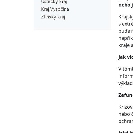
Ústecký kraj
nebo 
Kraj Vysočina
Krajsk
Zlínský kraj
s extr
bude n
napřík
kraje 
Jak vi
V tomt
inform
výklad
Zafun
Krizov
nebo č
ochran