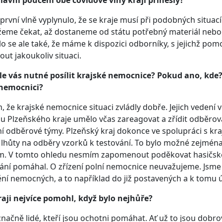
lavní poučení obě covidové vlny kraji přinesly?
 první vlně vyplynulo, že se kraje musí při podobných situa
me čekat, až dostaneme od státu potřebný materiál nebo 
o se ale také, že máme k dispozici odborníky, s jejichž pomo
out jakoukoliv situaci.
le vás nutné posílit krajské nemocnice? Pokud ano, kde?
 nemocnici?
, že krajské nemocnice situaci zvládly dobře. Jejich veden
u Plzeňského kraje umělo včas zareagovat a zřídit odběro
í odběrové týmy. Plzeňský kraj dokonce ve spolupráci s kra
 lhůty na odběry vzorků k testování. To bylo možné zejmé
m. V tomto ohledu nesmím zapomenout poděkovat hasičském
ní pomáhal. O zřízení polní nemocnice neuvažujeme. Jsme 
ní nemocných, a to například do již postavených a k tomu ú
aji nejvíce pomohl, když bylo nejhůře?
načně lidé, kteří jsou ochotni pomáhat. Ať už to jsou dobrovol