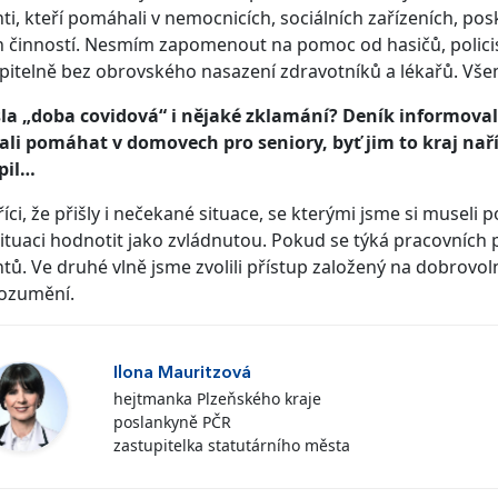
ti, kteří pomáhali v nemocnicích, sociálních zařízeních, pos
h činností. Nesmím zapomenout na pomoc od hasičů, polici
itelně bez obrovského nasazení zdravotníků a lékařů. Všem 
la „doba covidová“ i nějaké zklamání? Deník informoval 
li pomáhat v domovech pro seniory, byť jim to kraj naří
pil…
říci, že přišly i nečekané situace, se kterými jsme si musel
ituaci hodnotit jako zvládnutou. Pokud se týká pracovních př
tů. Ve druhé vlně jsme zvolili přístup založený na dobrovol
ozumění.
Ilona Mauritzová
hejtmanka Plzeňského kraje
poslankyně PČR
zastupitelka statutárního města