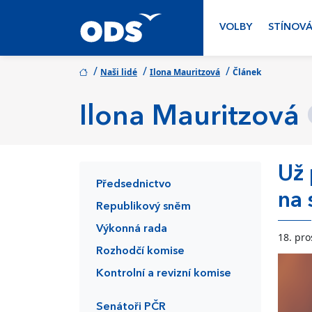
VOLBY
STÍNOVÁ
/
/
/
Naši lidé
Ilona Mauritzová
Článek
Ilona Mauritzová
Už 
Předsednictvo
na 
Republikový sněm
Výkonná rada
18. pro
Rozhodčí komise
Kontrolní a revizní komise
Senátoři PČR