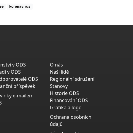
še
koronavirus
enství v ODS
O nás
adí v ODS
Naši lidé
dporovatelé ODS
Regionální sdružení
nanční příspěvek
Stanovy
Historie ODS
vinky e-mailem
Financování ODS
S
Grafika a logo
Ochrana osobních
údajů