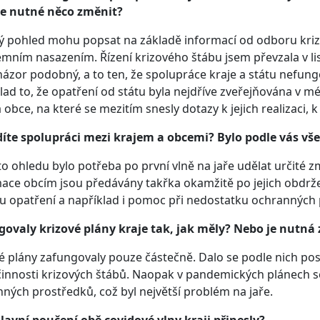
je nutné něco změnit?
ý pohled mohu popsat na základě informací od odboru krizo
émním nasazením. Řízení krizového štábu jsem převzala v lis
ázor podobný, a to ten, že spolupráce kraje a státu nefun
lad to, že opatření od státu byla nejdříve zveřejňována v 
a obce, na které se mezitím snesly dotazy k jejich realizaci, 
díte spolupráci mezi krajem a obcemi? Bylo podle vás vš
o ohledu bylo potřeba po první vlně na jaře udělat určité z
ace obcím jsou předávány takřka okamžitě po jejich obdržen
u opatření a například i pomoc při nedostatku ochranných
govaly krizové plány kraje tak, jak měly? Nebo je nutn
é plány zafungovaly pouze částečně. Dalo se podle nich pos
innosti krizových štábů. Naopak v pandemických plánech 
ných prostředků, což byl největší problém na jaře.