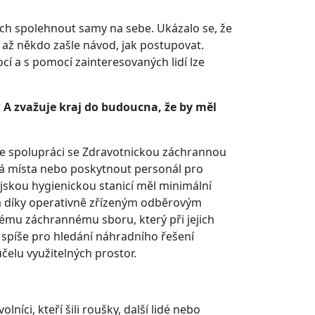
cích spolehnout samy na sebe. Ukázalo se, že
až někdo zašle návod, jak postupovat.
cí a s pomocí zainteresovaných lidí lze
 A zvažuje kraj do budoucna, že by měl
í ve spolupráci se Zdravotnickou záchrannou
vá místa nebo poskytnout personál pro
jskou hygienickou stanicí měl minimální
na díky operativně zřízeným odběrovým
u záchrannému sboru, který při jejich
spíše pro hledání náhradního řešení
čelu využitelných prostor.
níci, kteří šili roušky, další lidé nebo