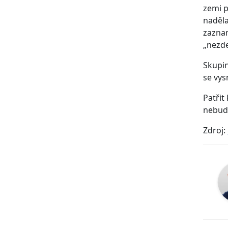
zemi p
naděla
zaznam
„nezd
Skupin
se vys
Patřit
nebudo
Zdroj: