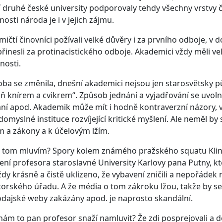
í druhé české university podporovaly tehdy všechny vrstvy č
nosti národa je i v jejich zájmu.
ičtí činovníci požívali velké důvěry i za prvního odboje, v 
přinesli za protinacistického odboje. Akademici vždy měli ve
nosti.
ba se změnila, dnešní akademici nejsou jen starosvětsky p
ň knírem a cvikrem“. Způsob jednání a vyjadřování se uvolnil
ní apod. Akademik může mít i hodně kontraverzní názory, vž
omyslné instituce rozvíjející kritické myšlení. Ale neměl b
 a zákony a k účelovým lžím.
 tom mluvím? Spory kolem známého pražského squatu Klini
ení profesora staroslavné University Karlovy pana Putny, kte
ždy krásně a čistě uklizeno, že vybavení zničili a nepořádek n
orského úřadu. A že média o tom zákroku lžou, takže by se 
dajské weby zakázány apod. je naprosto skandální.
nám to pan profesor snaží namluvit? Že zdi posprejovali a d