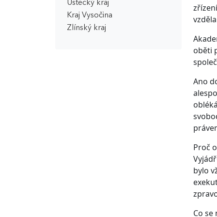
Ústecký kraj
zřízen
Kraj Vysočina
vzděla
Zlínský kraj
Akadem
oběti 
společ
Ano do
alespo
obléká
svobod
právem
Proč o
Vyjádř
bylo v
exekut
zpravo
Co se 