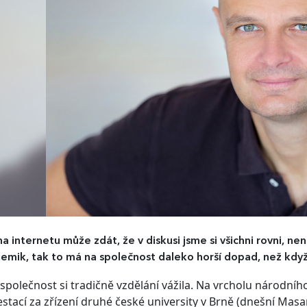
na internetu může zdát, že v diskusi jsme si všichni rovni, ne
emik, tak to má na společnost daleko horší dopad, než kdy
společnost si tradičně vzdělání vážila. Na vrcholu národníh
stací za zřízení druhé české university v Brně (dnešní Masar