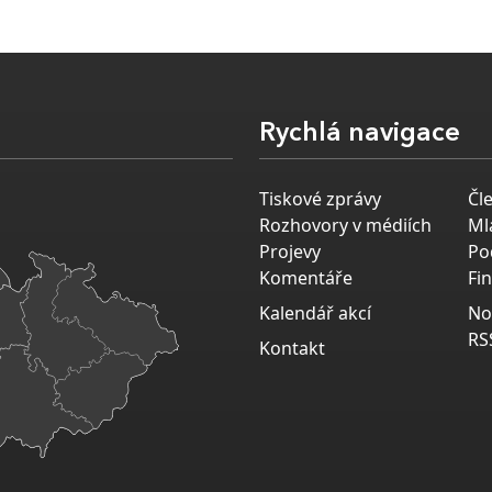
Rychlá navigace
Tiskové zprávy
Čl
Rozhovory v médiích
Ml
Projevy
Po
Komentáře
Fi
Kalendář akcí
No
RS
Kontakt