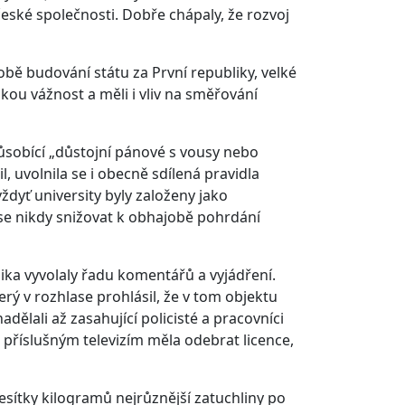
eské společnosti. Dobře chápaly, že rozvoj
době budování státu za První republiky, velké
lkou vážnost a měli i vliv na směřování
ůsobící „důstojní pánové s vousy nebo
, uvolnila se i obecně sdílená pravidla
dyť university byly založeny jako
y se nikdy snižovat k obhajobě pohrdání
ka vyvolaly řadu komentářů a vyjádření.
rý v rozhlase prohlásil, že v tom objektu
adělali až zasahující policisté a pracovníci
příslušným televizím měla odebrat licence,
esítky kilogramů nejrůznější zatuchliny po