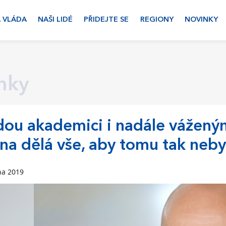
 VLÁDA
NAŠI LIDÉ
PŘIDEJTE SE
REGIONY
NOVINKY
nky
ou akademici i nadále vážený
na dělá vše, aby tomu tak neby
na 2019