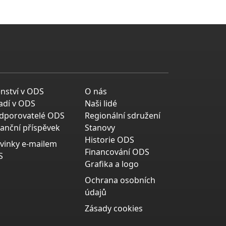
enství v ODS
O nás
adí v ODS
Naši lidé
dporovatelé ODS
Regionální sdružení
nanční příspěvek
Stanovy
Historie ODS
vinky e-mailem
Financování ODS
S
Grafika a logo
Ochrana osobních
údajů
Zásady cookies