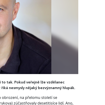
ní to tak. Pokud veřejně lže vzdělanec
ž říká nesmysly nějaký bezvýznamný hlupák.
o obrození, na přelomu století se
ykova) zúčastňovaly desetitisíce lidí. Ano,