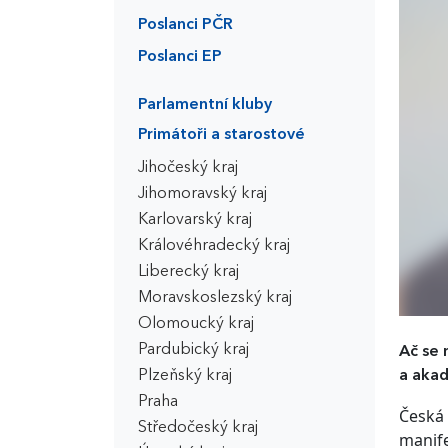
Poslanci PČR
Poslanci EP
Parlamentní kluby
Primátoři a starostové
Jihočeský kraj
Jihomoravský kraj
Karlovarský kraj
Královéhradecký kraj
Liberecký kraj
Moravskoslezský kraj
Olomoucký kraj
Pardubický kraj
Ač se 
a akad
Plzeňský kraj
Praha
Česká 
Středočeský kraj
manife