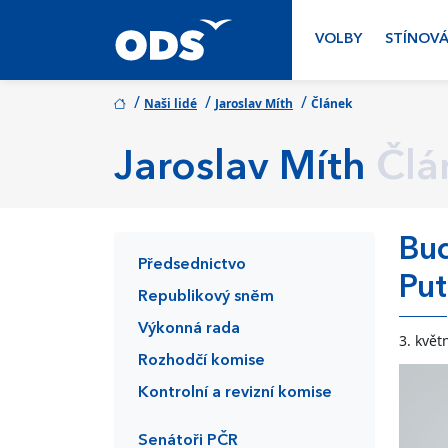
VOLBY
STÍNOVÁ
/
/
/
Naši lidé
Jaroslav Míth
Článek
Jaroslav Míth
Člá
Bud
Předsednictvo
Put
Republikový sněm
Výkonná rada
3. květ
Rozhodčí komise
Kontrolní a revizní komise
Senátoři PČR