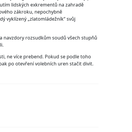
inutím lidských exkrementů na zahradě
inového zákroku, nepochybně
ý vyklízený „zlatomládežník“ svůj
ekt a navzdory rozsudkům soudů všech stupňů
i.
ti, ne více prebend. Pokud se podle toho
ak po otevření volebních uren stačit divit.