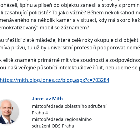
oházeli, špínu a plíseň do objektu zanesli a stovky s prom
li zasahující policisté? To jako vážně? Během několikahod
enávaného na několik kamer a v situaci, kdy má skoro každ
emokratizovaný“ mobil se záznamem?
u třeštící zlaté mládeže, která celé roky okupuje cizí obj
mívá právu, tu už by universitní profesoři podporovat neměl
 k elitě znamená primárně mít více soudnosti a zodpovědnos
u naši veřejně působící intelektuálové řídit, nebudeme se p
https://mith.blog.idnes.cz/blog.aspx?c=703284
Jaroslav Míth
místopředseda oblastního sdružení
Praha 4
místopředseda regionálního
sdružení ODS Praha