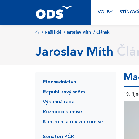
VOLBY
STÍNOVÁ
/
/
/
Naši lidé
Jaroslav Míth
Článek
Jaroslav Míth
Člá
Maď
Předsednictvo
Republikový sněm
19. říj
Výkonná rada
Rozhodčí komise
Kontrolní a revizní komise
Senátoři PČR