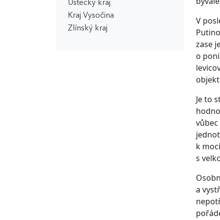
bývalé
Ústecký kraj
Kraj Vysočina
V posl
Zlínský kraj
Putino
zase j
o poni
levico
objekt
Je to 
hodnot
vůbec 
jednot
k moci
s velk
Osobně
a vyst
nepotř
pořáde