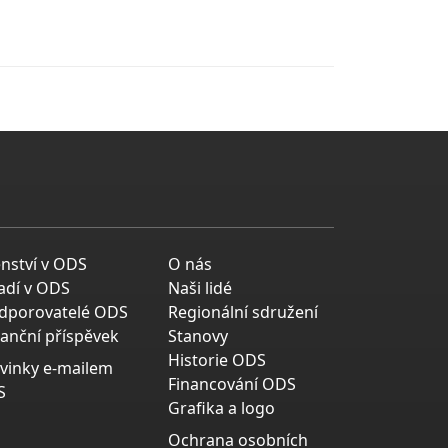
enství v ODS
O nás
adí v ODS
Naši lidé
dporovatelé ODS
Regionální sdružení
nanční příspěvek
Stanovy
Historie ODS
vinky e-mailem
Financování ODS
S
Grafika a logo
Ochrana osobních