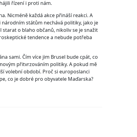
jili řízení i proti nám.
. Nicméně každá akce přináší reakci. A
i národním státům nechává politiky, jako je
 starat o blaho občanů, nikoliv se je snažit
euroskeptické tendence a nebude potřeba
na sami. Čím více jim Brusel bude cpát, co
ánovým přitvrzováním politiky. A pokud mě
í volební období. Proč si europoslanci
 lépe, co je dobré pro obyvatele Maďarska?