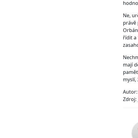
hodnot
Ne, ur
právě 
Orbán,
řídit 
zasaho
Nechme
mají d
paměť 
myslí,
Autor:
Zdroj: