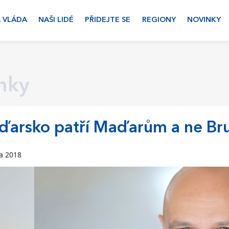
 VLÁDA
NAŠI LIDÉ
PŘIDEJTE SE
REGIONY
NOVINKY
nky
arsko patří Maďarům a ne Bru
na 2018