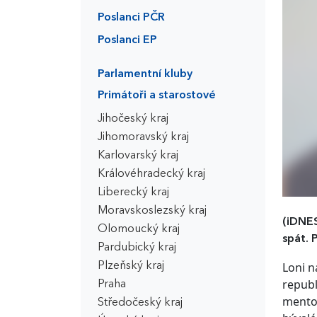
Poslanci PČR
Poslanci EP
Parlamentní kluby
Primátoři a starostové
Jihočeský kraj
Jihomoravský kraj
Karlovarský kraj
Královéhradecký kraj
Liberecký kraj
Moravskoslezský kraj
(iDNE
Olomoucký kraj
spát. 
Pardubický kraj
Loni n
Plzeňský kraj
republ
Praha
mentor
Středočeský kraj