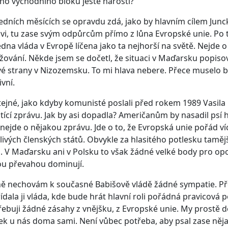
ho východního bloku ještě narostl?
edních měsících se opravdu zdá, jako by hlavním cílem Juncke
vi, tu zase svým odpůrcům přímo z lůna Evropské unie. Po 
edna vláda v Evropě líčena jako ta nejhorší na světě. Nejde o
žování. Někde jsem se dočetl, že situaci v Maďarsku popiso
vé strany v Nizozemsku. To mi hlava nebere. Přece muselo b
ivní.
stejné, jako kdyby komunisté poslali před rokem 1989 Vasila
ící zprávu. Jak by asi dopadla? Američanům by nasadil psí h
nejde o nějakou zprávu. Jde o to, že Evropská unie pořád víc 
livých členských států. Obvykle za hlasitého potlesku tamějš
. V Maďarsku ani v Polsku to však žádné velké body pro opo
ou převahou dominují.
 nechovám k současné Babišově vládě žádné sympatie. Přej
řídala ji vláda, kde bude hrát hlavní roli pořádná pravicová pol
ebuji žádné zásahy z vnějšku, z Evropské unie. My prostě
k u nás doma sami. Není vůbec potřeba, aby psal zase ně