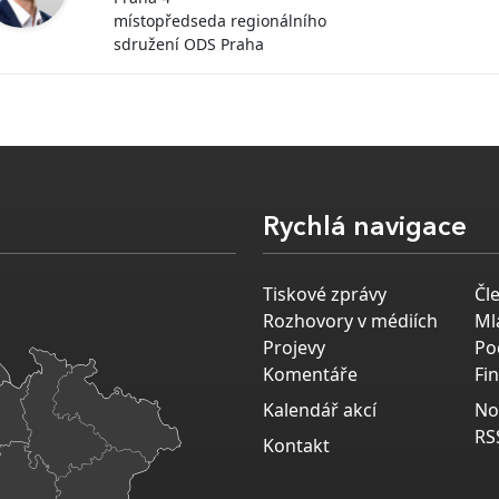
místopředseda regionálního
sdružení ODS Praha
Rychlá navigace
Tiskové zprávy
Čl
Rozhovory v médiích
Ml
Projevy
Po
Komentáře
Fi
Kalendář akcí
No
RS
Kontakt