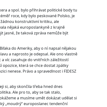
ra a spol. bylo přihrávat politické body tu
téměř roce, kdy bylo peskované Polsko, je
 žádnou konstruktivní kritiku, ale
vala nějaká europoslankyně z krajně
ýt jasné, že taková zpráva nemůže být
 Biľaka do Ameriky, aby o ní napsal nějakou
lavu a naprosto je odepsal. Ale ono vlastně
a víc zasahuje do vnitřních záležitostí
í opozice, která se chce dostat zpátky
zici nenese. Právo a spravedlnost i FIDESZ
i si, aby skončila třeba hned dnes
itika. Ale pro to, aby se tak stalo,
 dokážeme a musíme umět dokázat udělat si
jaký „moudrý“ europoslanec tendenční