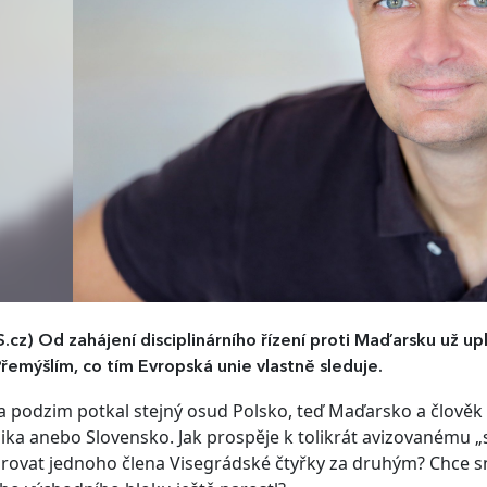
S.cz)
Od zahájení disciplinárního řízení proti Maďarsku už up
Přemýšlím, co tím Evropská unie vlastně sleduje.
a podzim potkal stejný osud Polsko, teď Maďarsko a člověk 
ika anebo Slovensko. Jak prospěje k tolikrát avizovanému „
ovat jednoho člena Visegrádské čtyřky za druhým? Chce sn