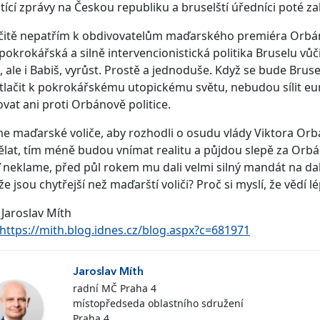
ící zprávy na Českou republiku a bruselští úředníci poté zahá
čitě nepatřím k obdivovatelům maďarského premiéra Orbána
pokrokářská a silně intervencionistická politika Bruselu vůč
 ale i Babiš, vyrůst. Prostě a jednoduše. Když se bude Brusel
a tlačit k pokrokářskému utopickému světu, nebudou sílit 
vat ani proti Orbánově politice.
 maďarské voliče, aby rozhodli o osudu vlády Viktora Orbá
ělat, tím méně budou vnímat realitu a půjdou slepě za Orb
neklame, před půl rokem mu dali velmi silný mandát na dalš
 že jsou chytřejší než maďarští voliči? Proč si myslí, že vědí
 Jaroslav Míth
https://mith.blog.idnes.cz/blog.aspx?c=681971
Jaroslav Míth
radní MČ Praha 4
místopředseda oblastního sdružení
Praha 4