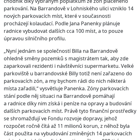
chodník díky vybraným poplatkům ze zón placeného
parkování. Na Barrandově v Lohniského ulici vzniklo 14
nových parkovacích míst, které v současnosti
procházejí kolaudací. Podle Jana Panenky plánuje
radnice vybudovat dalších cca 100 míst, a to pouze
úpravou silničního profilu.
„Nyní jednám se společností Billa na Barrandově
ohledně směny pozemků s magistrátem tak, aby zde
zaparkovali rezidenti i návštěvníci supermarketu. Velké
parkoviště u barrandovské Billy totiž není zařazeno do
parkovacích zón, a my bychom rádi do nich některá
místa zařadili,“ vysvětluje Panenka. Zóny parkovacích
stání podle něj situaci na Barrandově pomáhají
a radnice díky nim získá i peníze na opravy a budování
dalších parkovacích míst. Právě tyto finanční prostředky
se shromažďují ve Fondu rozvoje dopravy, jehož
rozpočet ročně čítá až 11 milionů korun, z něhož byla
část použita na vybudování zmíněných 14 parkovacích