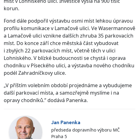
míst v Lohniského ulici. Investice vyšla na 900 tisíc
korun.
Fond dále podpořil výstavbu osmi míst lehkou úpravou
profilu komunikace v Lamačově ulici. Ve Wasermannově
a Lamačově ulici vznikne dalších zhruba 35 parkovacích
míst. Do konce září chce městská část vybudovat
i zbylých 22 parkovacích míst, včetně těch v ulici
Lohniského. V blízké budoucnosti se chystá i oprava
chodníku v Píseckého ulici, a výstavba nového chodníku
podél Zahradníčkovy ulice.
„V příštím volebním období projednáme a vybudujeme
další parkovací místa, a samozřejmě myslíme i na
opravy chodníků.” dodává Panenka.
Jan Panenka
předseda dopravního výboru MČ
Praha 5