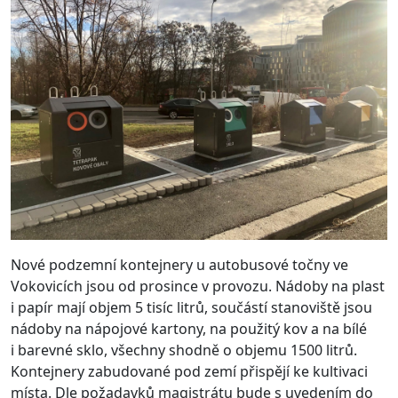
Nové podzemní kontejnery u autobusové točny ve
Vokovicích jsou od prosince v provozu. Nádoby na plast
i papír mají objem 5 tisíc litrů, součástí stanoviště jsou
nádoby na nápojové kartony, na použitý kov a na bílé
i barevné sklo, všechny shodně o objemu 1500 litrů.
Kontejnery zabudované pod zemí přispějí ke kultivaci
místa. Dle požadavků magistrátu bude s uvedením do