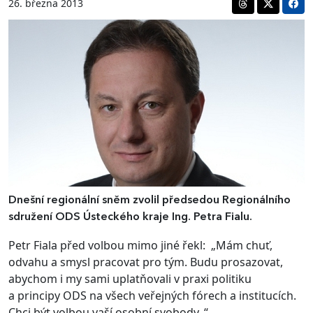
26. března 2013
Dnešní regionální sněm zvolil předsedou Regionálního
sdružení ODS Ústeckého kraje Ing. Petra Fialu.
Petr Fiala před volbou mimo jiné řekl: „Mám chuť,
odvahu a smysl pracovat pro tým. Budu prosazovat,
abychom i my sami uplatňovali v praxi politiku
a principy ODS na všech veřejných fórech a institucích.
Chci být volbou vaší osobní svobody. “