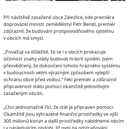
Při návštěvě zasažené obce Zálezlice, kde premiéra
doprovázel ministr zemědělství Petr Bendl, premiér
zdůraznil, že budování protipovodňového systému
v obcích má smysl.
„Považuji za důležité, že se i v obcích prokazuje
účinnost snahy vlády budovat hrázní systém. Jsem
přesvědčený, že dokončení tohoto hrázného systému
v budoucnosti velmi výrazným způsobem vylepší
ochranu obce před vodou,“ řekl premiér a zdůraznil
připravenost státu pomoci okamžitě jednotlivým
zasaženým obcím.
„Chci jednoznačně říci, že stát je připraven pomoci.
Okamžitě jsou vyhrazené finanční prostředky ve výši
300 milionů korun a další prostředky nabídneme obcím
i v následujícím období. Již nyní na odstraňování