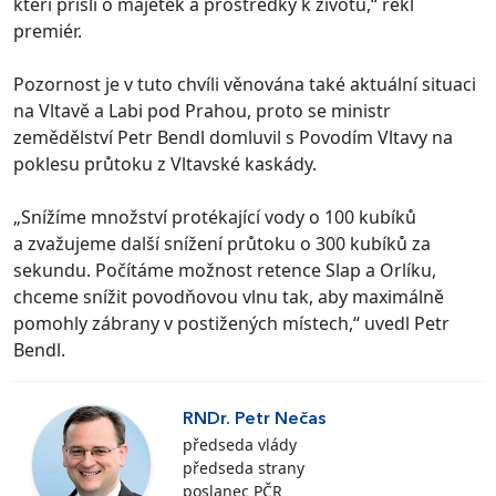
kteří přišli o majetek a prostředky k životu,“ řekl
premiér.
Pozornost je v tuto chvíli věnována také aktuální situaci
na Vltavě a Labi pod Prahou, proto se ministr
zemědělství Petr Bendl domluvil s Povodím Vltavy na
poklesu průtoku z Vltavské kaskády.
„Snížíme množství protékající vody o 100 kubíků
a zvažujeme další snížení průtoku o 300 kubíků za
sekundu. Počítáme možnost retence Slap a Orlíku,
chceme snížit povodňovou vlnu tak, aby maximálně
pomohly zábrany v postižených místech,“ uvedl Petr
Bendl.
RNDr. Petr Nečas
předseda vlády
předseda strany
poslanec PČR