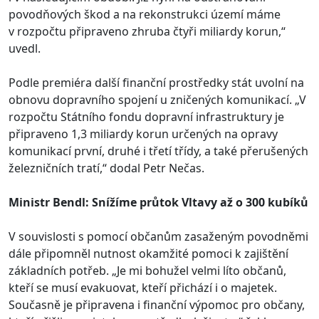
povodňových škod a na rekonstrukci území máme
v rozpočtu připraveno zhruba čtyři miliardy korun,“
uvedl.
Podle premiéra další finanční prostředky stát uvolní na
obnovu dopravního spojení u zničených komunikací. „V
rozpočtu Státního fondu dopravní infrastruktury je
připraveno 1,3 miliardy korun určených na opravy
komunikací první, druhé i třetí třídy, a také přerušených
železničních tratí,“ dodal Petr Nečas.
Ministr Bendl: Snížíme průtok Vltavy až o 300 kubíků
V souvislosti s pomocí občanům zasaženým povodněmi
dále připomněl nutnost okamžité pomoci k zajištění
základních potřeb. „Je mi bohužel velmi líto občanů,
kteří se musí evakuovat, kteří přichází i o majetek.
Současně je připravena i finanční výpomoc pro občany,