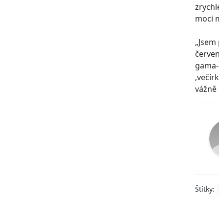
zrychl
moci m
„Jsem 
červen
gama-b
‚večír
vážně 
Štítky: