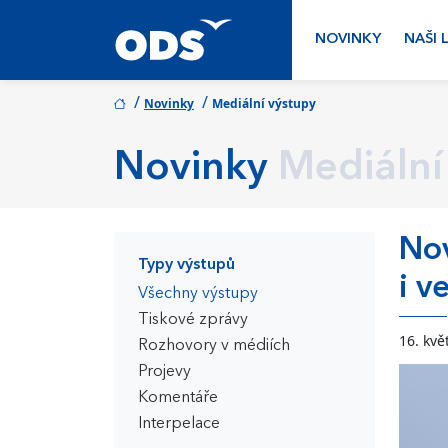
NOVINKY
NAŠI 
/
/
Novinky
Mediální výstupy
Novinky
Mediální
Nov
Typy výstupů
i v
Všechny výstupy
Tiskové zprávy
16. kvě
Rozhovory v médiích
Projevy
Komentáře
Interpelace