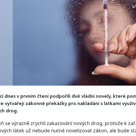
ci dnes v prvním čtení podpořili dvě vládní novely, které po
e vytvářejí zákonné překážky pro nakládání s látkami využív
ích drog.
ň se výrazně zrychlí zakazování nových drog, protože k z
vých látek už nebude nutné novelizovat zákon, ale bude stač