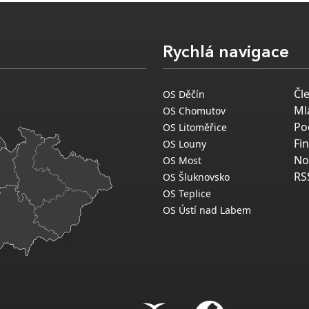
Rychlá navigace
Čl
OS Děčín
Ml
OS Chomutov
Po
OS Litoměřice
Fi
OS Louny
No
OS Most
RS
OS Šluknovsko
OS Teplice
OS Ústí nad Labem