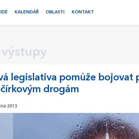
LIDÉ
KALENDÁŘ
OBLASTI
KONTAKT
 výstupy
á legislativa pomůže bojovat p
ečírkovým drogám
tna 2013