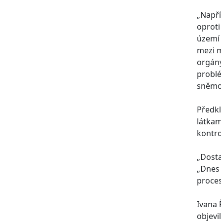
„Napří
oproti
území 
mezi m
orgány
probl
sněmo
Předkl
látkam
kontro
„Dosta
„Dnes 
proces
Ivana 
objevi