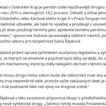
klad v Ústeckém kraji je pervitin stále nejužívanější drogou
 roku 2010 o alarmujících 14,2 procent. Odhalit a stíhat jeh
Ústeckého nebo Karlovarského kraje či v Praze funguje mno
ladistvé uživatele, ale také ho vyvážejí a prodávají v sous
 již dnes používají termíny jako ‚epidemie levného pervitin
émem,“ upozornila klubová zpravodajka vládních návrhů, 
vního výboru pro bezpečnost Ivana Řápková.
ádaná právní úprava zpřehlední současnou legislativu a vyč
i, ze kterých se omamné a psychotropní látky vyrábějí, do 
lní mechanismy, které by měly nelegální obchod s těmito l
t novou drogu mimo zákon bude dle odborníků trvat dva až
to trvá nepoměrně déle, protože výčet zakázaných látek je 
 trvá podstatně déle než vývoj na drogové scéně.“
Řápková v této souvislosti připomíná situaci z předloňskéh
ly nové syntetické drogy. „Zatímco tehdy musela Poslanec