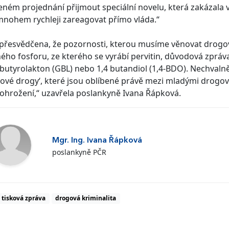
eném projednání přijmout speciální novelu, která zakázala ví
nohem rychleji zareagovat přímo vláda.“
přesvědčena, že pozornosti, kterou musíme věnovat drogové
ého fosforu, ze kterého se vyrábí pervitin, důvodová zpráv
utyrolakton (GBL) nebo 1,4 butandiol (1,4-BDO). Nechvaln
kové drogy‘, které jsou oblíbené právě mezi mladými drogově z
ohrožení,“ uzavřela poslankyně Ivana Řápková.
Mgr. Ing. Ivana Řápková
poslankyně PČR
tisková zpráva
drogová kriminalita