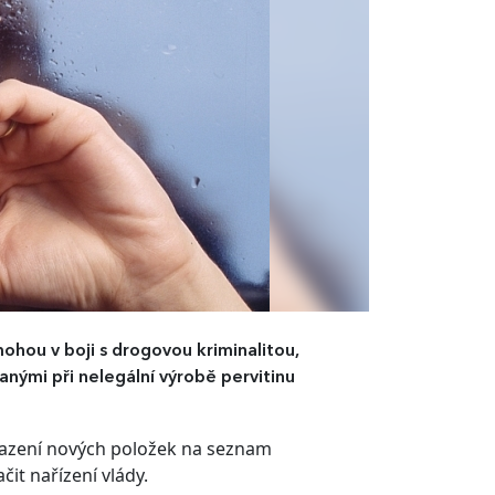
mohou v boji s drogovou kriminalitou,
anými při nelegální výrobě pervitinu
ařazení nových položek na seznam
it nařízení vlády.