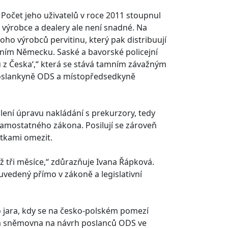
. Počet jeho uživatelů v roce 2011 stoupnul
o výrobce a dealery ale není snadné. Na
ho výrobců pervitinu, který pak distribuují
edním Německu. Saské a bavorské policejní
u z Česka‘,“ která se stává tamním závažným
poslankyně ODS a místopředsedkyně
lení úpravu nakládání s prekurzory, tedy
samostatného zákona. Posilují se zároveň
átkami omezit.
 tři měsíce,“ zdůrazňuje Ivana Řápková.
uvedený přímo v zákoně a legislativní
o jara, kdy se na česko-polském pomezí
ká sněmovna na návrh poslanců ODS ve