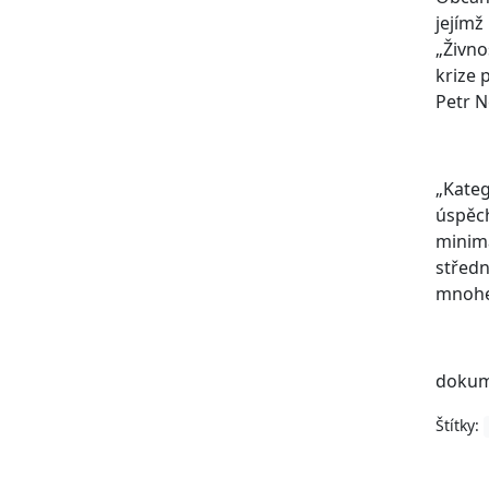
jejímž
„Živno
krize 
Petr N
„Kateg
úspěch
minimá
středn
mnohem
dokum
Štítky: