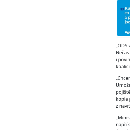
„ODS v
Nečas.
i povi
koalic
„Chcem
Umožní
pojišt
kopie 
z navr
„Minis
napřík