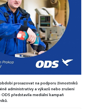
 období prosazovat na podporu živnostníků
méně administrativy a výkazů nebo zrušení
ně ODS představila mediální kampaň
íků.