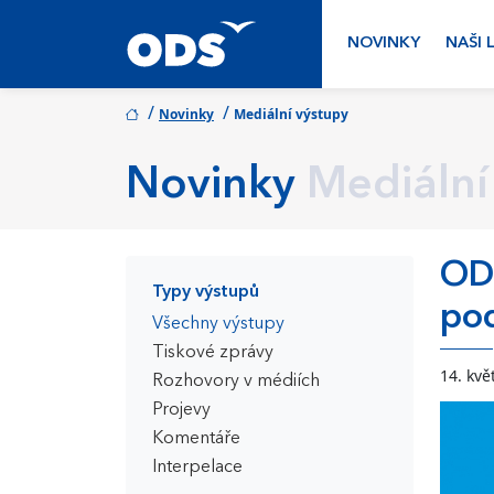
NOVINKY
NAŠI 
/
/
Novinky
Mediální výstupy
Novinky
Mediální
ODS
Typy výstupů
pod
Všechny výstupy
Tiskové zprávy
14. kvě
Rozhovory v médiích
Projevy
Komentáře
Interpelace