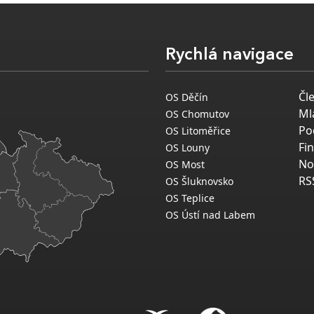
Rychlá navigace
Čl
OS Děčín
Ml
OS Chomutov
Po
OS Litoměřice
Fi
OS Louny
No
OS Most
RS
OS Šluknovsko
OS Teplice
OS Ústí nad Labem