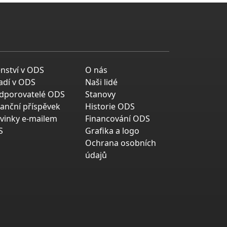
enství v ODS
O nás
adí v ODS
Naši lidé
dporovatelé ODS
Stanovy
nanční příspěvek
Historie ODS
vinky e-mailem
Financování ODS
S
Grafika a logo
Ochrana osobních
údajů