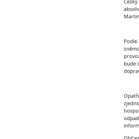
Český 
absolv
Martin
Podle 
sněmov
provoz
bude s
dopra
Opatře
zjedno
hospod
odpado
infor
Občans