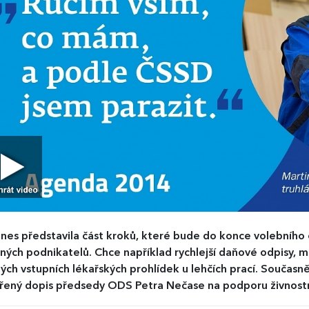
es představila část kroků, které bude do konce volebního
ných podnikatelů. Chce například rychlejší daňové odpisy, 
ých vstupních lékařských prohlídek u lehčích prací. Součas
řený dopis předsedy ODS Petra Nečase na podporu živnostn