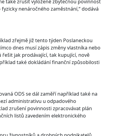
eme také zrušit vyloženě zbytečnou povinnost
do fyzicky nenáročného zaměstnání,“ dodává
íklad zřejmě již tento týden Poslaneckou
tímco dnes musí zápis změny vlastníka nebo
ešit jak prodávající, tak kupující, nově
říklad také dokládání finanční způsobilosti
ovaná ODS se dál zaměří například také na
mezí administrativu u odpadového
klad zrušení povinnosti zpracovávat plán
ních listů zavedením elektronického
ru živnostníků a drobných podnikatelů,