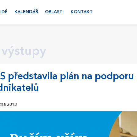
LIDÉ
KALENDÁŘ
OBLASTI
KONTAKT
 výstupy
 představila plán na podporu 
nikatelů
tna 2013