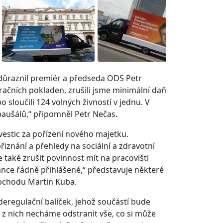
zdůraznil premiér a předseda ODS Petr
tračních pokladen, zrušili jsme minimální daň
o sloučili 124 volných živností v jednu. V
paušálů,“ připomněl Petr Nečas.
vestic za pořízení nového majetku.
znání a přehledy na sociální a zdravotní
také zrušit povinnost mít na pracovišti
nce řádně přihlášené,“ představuje některé
bchodu Martin Kuba.
deregulační balíček, jehož součástí bude
 z nich necháme odstranit vše, co si může