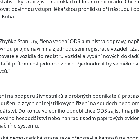
statistický úřad zjistit například od finančního úřadu. Chc
ovat povinnou vstupní lékařskou prohlídku při nástupu i 
 Kuba.
Zbyňka Stanjury, člena vedení ODS a ministra dopravy, např
nou projde návrh na zjednodušení registrace vozidel. „Za
ovatele vozidla do registru vozidel a vydání nových dokladů ř
tačit přítomnost jednoho z nich. Zjednodušit by se mělo nap
vců.“
ní na podporu živnostníků a drobných podnikatelů prosaz
dušení a zrychlení rejstříkových řízení na soudech nebo o
ářství. Do konce volebního období chce ODS zajistit napří
vého hospodářství nebo nahradit sedm papírových evidenč
mačního systému.
ká demokratická strana také představila kampaň na podpo