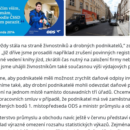
ždy stála na straně živnostníků a drobných podnikatelů,“ 
 „Již dříve jsme prosadili například zrušení povinných regis
nné vedení knihy jízd, zkrátili čas nutný na založení firmy neb
i jsme uhájili živnostníkům také současnou výši výdajových 
e, aby podnikatelé měli možnost zrychlit daňové odpisy in
me také, aby drobní podnikatelé mohli odevzdat daňové při
ění na jednom místě namísto dosavadních tří úřadů. Chceme 
pracovních smluv v případě, že podnikatel má své zaměstna
žených bodů 1. místopředseda ODS a ministr průmyslu a o
terstvo průmyslu a obchodu navíc ještě v červnu představí 
lad výrazné omezení rozsahu statistických výkazů. Zejména