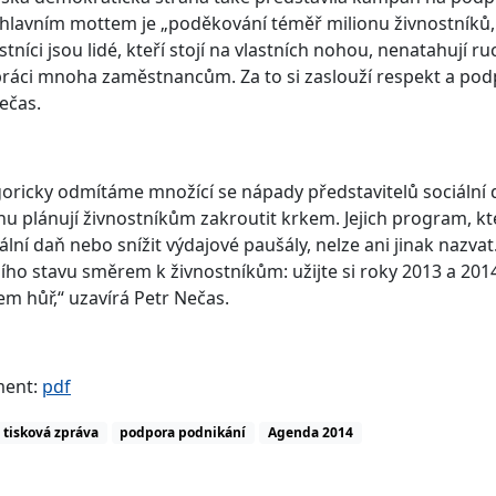
 hlavním mottem je „poděkování téměř milionu živnostníků,
stníci jsou lidé, kteří stojí na vlastních nohou, nenatahují r
práci mnoha zaměstnancům. Za to si zaslouží respekt a po
ečas.
oricky odmítáme množící se nápady představitelů sociální 
u plánují živnostníkům zakroutit krkem. Jejich program, kt
lní daň nebo snížit výdajové paušály, nelze ani jinak nazvat.
ího stavu směrem k živnostníkům: užijte si roky 2013 a 2014,
 hůř,“ uzavírá Petr Nečas.
ent:
pdf
tisková zpráva
podpora podnikání
Agenda 2014