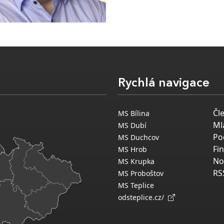
Rychlá navigace
Čl
MS Bílina
Ml
MS Dubí
Po
MS Duchcov
Fi
MS Hrob
No
MS Krupka
RS
MS Proboštov
MS Teplice
odsteplice.cz/