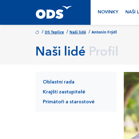
NOVINKY
NAŠI 
/
/
/
OS Teplice
Naši lidé
Antonín Frýdl
Naši lidé
Profil
Oblastní rada
Krajští zastupitelé
Primátoři a starostové