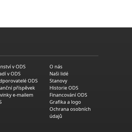
enství v ODS
O nás
adí v ODS
Naši lidé
dporovatelé ODS
Stanovy
nanční příspěvek
Historie ODS
vinky e-mailem
Financování ODS
S
Grafika a logo
Ochrana osobních
údajů