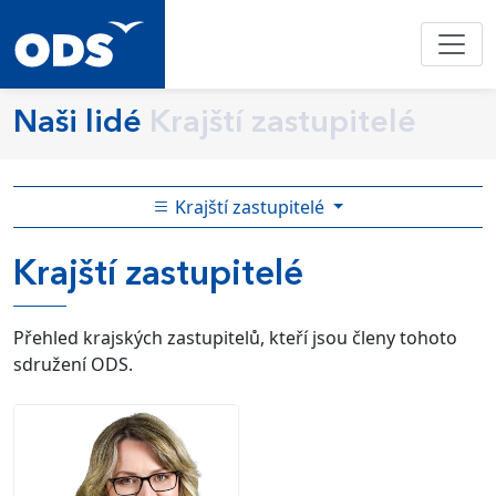
Naši lidé
Krajští zastupitelé
Krajští zastupitelé
Krajští zastupitelé
Přehled krajských zastupitelů, kteří jsou členy tohoto
sdružení ODS.