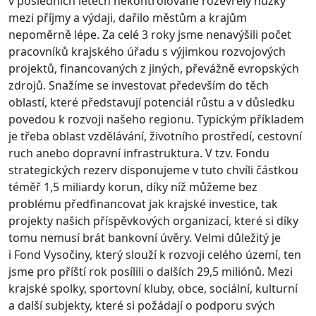
v posledních letech nekontrolovaně rozevřely nůžky
mezi příjmy a výdaji, dařilo městům a krajům
nepoměrně lépe. Za celé 3 roky jsme nenavýšili počet
pracovníků krajského úřadu s výjimkou rozvojových
projektů, financovaných z jiných, převážně evropských
zdrojů. Snažíme se investovat především do těch
oblastí, které představují potenciál růstu a v důsledku
povedou k rozvoji našeho regionu. Typickým příkladem
je třeba oblast vzdělávání, životního prostředí, cestovní
ruch anebo dopravní infrastruktura. V tzv. Fondu
strategických rezerv disponujeme v tuto chvíli částkou
téměř 1,5 miliardy korun, díky níž můžeme bez
problému předfinancovat jak krajské investice, tak
projekty našich příspěvkových organizací, které si díky
tomu nemusí brát bankovní úvěry. Velmi důležitý je
i Fond Vysočiny, který slouží k rozvoji celého území, ten
jsme pro příští rok posílili o dalších 29,5 miliónů. Mezi
krajské spolky, sportovní kluby, obce, sociální, kulturní
a další subjekty, které si požádají o podporu svých