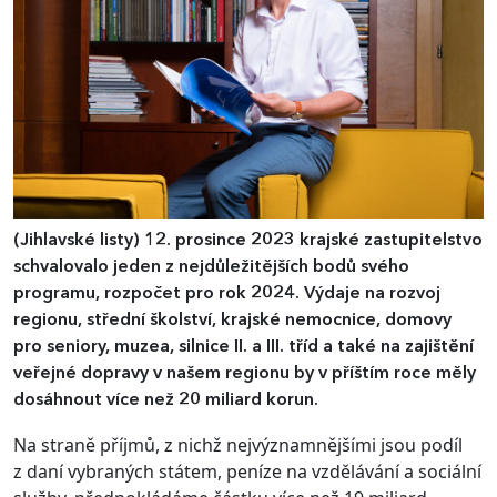
(Jihlavské listy)
12. prosince 2023 krajské zastupitelstvo
schvalovalo jeden z nejdůležitějších bodů svého
programu, rozpočet pro rok 2024. Výdaje na rozvoj
regionu, střední školství, krajské nemocnice, domovy
pro seniory, muzea, silnice II. a III. tříd a také na zajištění
veřejné dopravy v našem regionu by v příštím roce měly
dosáhnout více než 20 miliard korun.
Na straně příjmů, z nichž nejvýznamnějšími jsou podíl
z daní vybraných státem, peníze na vzdělávání a sociální