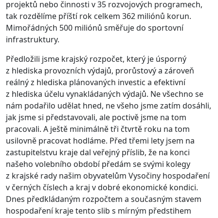
projektů nebo činnosti v 35 rozvojových programech,
tak rozdělíme příští rok celkem 362 miliónů korun.
Mimořádných 500 miliónů směřuje do sportovní
infrastruktury.
Předložili jsme krajský rozpočet, který je úsporný
z hlediska provozních výdajů, prorůstový a zároveň
reálný z hlediska plánovaných investic a efektivní
z hlediska účelu vynakládaných výdajů. Ne všechno se
nám podařilo udělat hned, ne všeho jsme zatím dosáhli,
jak jsme si představovali, ale poctivě jsme na tom
pracovali. A ještě minimálně tři čtvrtě roku na tom
usilovně pracovat hodláme. Před třemi lety jsem na
zastupitelstvu kraje dal veřejný příslib, že na konci
našeho volebního období předám se svými kolegy
z krajské rady našim obyvatelům Vysočiny hospodaření
v černých číslech a kraj v dobré ekonomické kondici.
Dnes předkládaným rozpočtem a současným stavem
hospodaření kraje tento slib s mírným předstihem