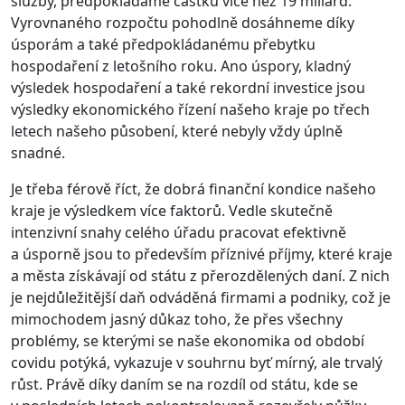
služby, předpokládáme částku více než 19 miliard.
Vyrovnaného rozpočtu pohodlně dosáhneme díky
úsporám a také předpokládanému přebytku
hospodaření z letošního roku. Ano úspory, kladný
výsledek hospodaření a také rekordní investice jsou
výsledky ekonomického řízení našeho kraje po třech
letech našeho působení, které nebyly vždy úplně
snadné.
Je třeba férově říct, že dobrá finanční kondice našeho
kraje je výsledkem více faktorů. Vedle skutečně
intenzivní snahy celého úřadu pracovat efektivně
a úsporně jsou to především příznivé příjmy, které kraje
a města získávají od státu z přerozdělených daní. Z nich
je nejdůležitější daň odváděná firmami a podniky, což je
mimochodem jasný důkaz toho, že přes všechny
problémy, se kterými se naše ekonomika od období
covidu potýká, vykazuje v souhrnu byť mírný, ale trvalý
růst. Právě díky daním se na rozdíl od státu, kde se