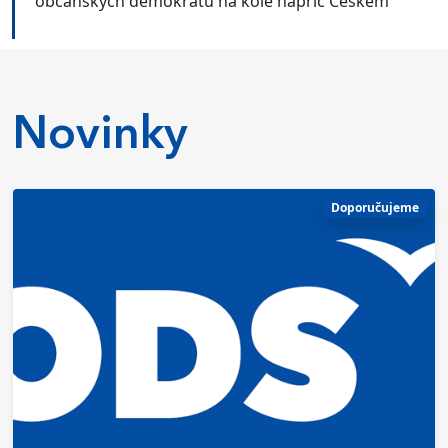
občanských demokratů na kole napříč Českem
Novinky
Doporučujeme