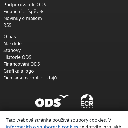
Podporovatelé ODS
Finanční příspěvek
Novinky e-mailem
RSS
O nás
Naši lidé
Stanovy
Historie ODS
Financování ODS
Grafika a logo
Ochrana osobních údajů
Tato webová stránka používá soubory cookies. V
informacích o souborech cookies
se dozvíte, pro jaké