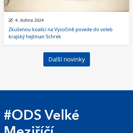
4. dubna 2024
Zkušenou koalici na Vysočině povede do voleb
krajský hejtman Schrek
Další novinky
#ODS Velké
Meziříčí