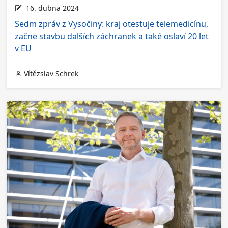
16. dubna 2024
Sedm zpráv z Vysočiny: kraj otestuje telemedicínu,
začne stavbu dalších záchranek a také oslaví 20 let
v EU
Vítězslav Schrek