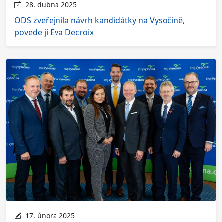
28. dubna 2025
ODS zveřejnila návrh kandidátky na Vysočině,
povede ji Eva Decroix
17. února 2025