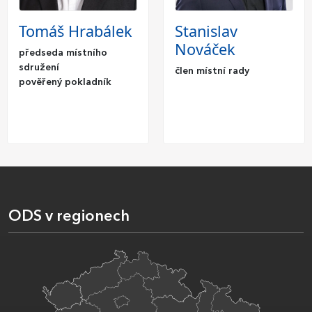
Tomáš Hrabálek
Stanislav
Nováček
předseda místního
sdružení
člen místní rady
pověřený pokladník
ODS v regionech