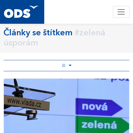
Články se štítkem
#zelená
úsporám