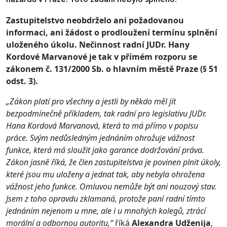
Zastupitelstvo neobdrželo ani požadovanou
informaci, ani žádost o prodloužení termínu splnění
uloženého úkolu. Nečinnost radní JUDr. Hany
Kordové Marvanové je tak v přímém rozporu se
zákonem č. 131/2000 Sb. o hlavním městě Praze (§ 51
odst. 3).
„Zákon platí pro všechny a jestli by někdo měl jít
bezpodmínečně příkladem, tak radní pro legislativu JUDr.
Hana Kordová Marvanová, která to má přímo v popisu
práce. Svým nedůsledným jednáním ohrožuje vážnost
funkce, která má sloužit jako garance dodržování práva.
Zákon jasně říká, že člen zastupitelstva je povinen plnit úkoly,
které jsou mu uloženy a jednat tak, aby nebyla ohrožena
vážnost jeho funkce. Omluvou nemůže být ani nouzový stav.
Jsem z toho opravdu zklamaná, protože paní radní tímto
jednáním nejenom u mne, ale i u mnohých kolegů, ztrácí
morální a odbornou autoritu,“
říká
Alexandra Udženija
,