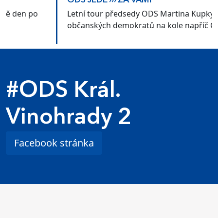
ODS JEDE ››› ZA VÁMI
Letní tour předsedy ODS Martina Kupky a
občanských demokratů na kole napříč Českem
#ODS Král.
Vinohrady 2
Facebook stránka