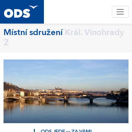
Místní sdružení
Král. Vinohrady
2