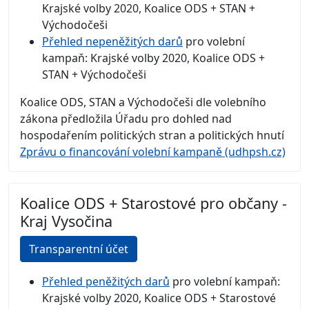
Krajské volby 2020, Koalice ODS + STAN +
Východočeši
Přehled nepeněžitých darů
pro volební
kampaň: Krajské volby 2020, Koalice ODS +
STAN + Východočeši
Koalice ODS, STAN a Východočeši dle volebního
zákona předložila Úřadu pro dohled nad
hospodařením politických stran a politických hnutí
Zprávu o financování volební kampaně (udhpsh.cz)
Koalice ODS + Starostové pro občany -
Kraj Vysočina
Transparentní účet
Přehled peněžitých darů
pro volební kampaň:
Krajské volby 2020, Koalice ODS + Starostové