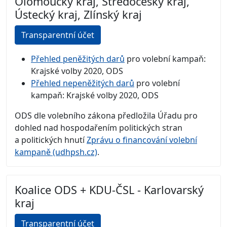
Olomoucký kraj, Středočeský kraj,
Ústecký kraj, Zlínský kraj
Transparentní účet
Přehled peněžitých darů
pro volební kampaň:
Krajské volby 2020, ODS
Přehled nepeněžitých darů
pro volební
kampaň: Krajské volby 2020, ODS
ODS dle volebního zákona předložila Úřadu pro
dohled nad hospodařením politických stran
a politických hnutí
Zprávu o financování volební
kampaně (udhpsh.cz)
.
Koalice ODS + KDU-ČSL - Karlovarský
kraj
Transparentní účet