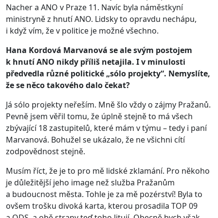
Nacher a ANO v Praze 11. Navíc byla náměstkyní
ministryně z hnutí ANO. Lidsky to opravdu nechápu,
i když vím, že v politice je možné všechno.
Hana Kordová Marvanová se ale svým postojem
k hnutí ANO nikdy příliš netajila. I v minulosti
předvedla různé politické „sólo projekty“. Nemyslíte,
že se něco takového dalo čekat?
Já sólo projekty neřeším. Mně šlo vždy o zájmy Pražanů.
Pevně jsem věřil tomu, že úplně stejně to má všech
zbývající 18 zastupitelů, které mám v týmu – tedy i paní
Marvanová. Bohužel se ukázalo, že ne všichni cítí
zodpovědnost stejně.
Musím říct, že je to pro mě lidské zklamání. Pro někoho
je důležitější jeho image než služba Pražanům
a budoucnost města. Tohle je za mě pozérství! Byla to
ovšem trošku divoká karta, kterou prosadila TOP 09
a ODS, a obě strany teď toho litují. Obecně bych však