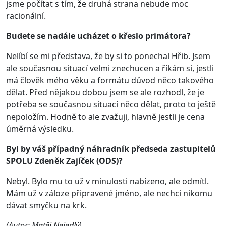
jsme počítat s tím, že druhá strana nebude moc
racionální.
Budete se nadále ucházet o křeslo primátora?
Nelíbí se mi představa, že by si to ponechal Hřib. Jsem
ale současnou situací velmi znechucen a říkám si, jestli
má člověk mého věku a formátu důvod něco takového
dělat. Před nějakou dobou jsem se ale rozhodl, že je
potřeba se současnou situací něco dělat, proto to ještě
nepoložím. Hodně to ale zvažuji, hlavně jestli je cena
úměrná výsledku.
Byl by váš případný náhradník předseda zastupitelů
SPOLU Zdeněk Zajíček (ODS)?
Nebyl. Bylo mu to už v minulosti nabízeno, ale odmítl.
Mám už v záloze připravené jméno, ale nechci nikomu
dávat smyčku na krk.
(Autor: Matěj Nejedlý)