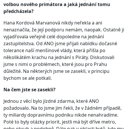
volbou nového primátora a jaká jednání tomu
předcházela?
Hana Kordová Marvanová nikdy neřekla a ani
nenaznačila, že její podporu nemám, naopak. Ostatně ji
vyjadřovala veřejně celé dopoledne na jednání
zastupitelstva. Od ANO jsme přijali nabídku dočasné
tolerance naší menšinové vlády, která přišla po
několikátém krachu na jednání s Piráty. Diskutovali
jsme s nimi o problémech, které jsou pro Prahu
důležité. Na některých jsme se zasekli, v principu
bychom se ale potkali.
Na čem jste se zasekli?
Jednou z věcí bylo jízdné zdarma, které ANO
požadovalo. Na to jsme jim řekli, že v žádném případě,
ty miliardy dopravnímu podniku nikde nenahradíme.
Poté to byly otázky priorit, jestli má být dříve metro,
nebo okruh a podobně. Dále pak v oblasti bytů, kde my