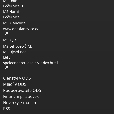
MS Dolní
Počernice II
MS Horní
Počernice
MS Klánovice
www.odsklanovice.cz
MS Kyje
MS Lehovec-Č.M.
MS Újezd nad
Lesy
spolecneproujezd.cz/index.html
Členství v ODS
Mladí v ODS
Podporovatelé ODS
Finanční příspěvek
Novinky e-mailem
RSS