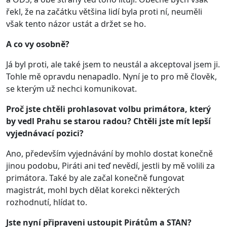
řekl, že na začátku většina lidí byla proti ní, neuměli
však tento názor ustát a držet se ho.
A co vy osobně?
Já byl proti, ale také jsem to neustál a akceptoval jsem ji.
Tohle mě opravdu nenapadlo. Nyní je to pro mě člověk,
se kterým už nechci komunikovat.
Proč jste chtěli prohlasovat volbu primátora, který
by vedl Prahu se starou radou? Chtěli jste mít lepší
vyjednávací pozici?
Ano, především vyjednávání by mohlo dostat konečně
jinou podobu, Piráti ani teď nevědí, jestli by mě volili za
primátora. Také by ale začal konečně fungovat
magistrát, mohl bych dělat korekci některých
rozhodnutí, hlídat to.
Jste nyní připraveni ustoupit Pirátům a STAN?