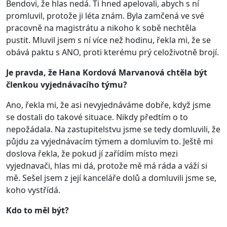
Bendovi, že hlas nedá. Ti hned apelovali, abych s ní
promluvil, protože ji léta znám. Byla zamčená ve své
pracovně na magistrátu a nikoho k sobě nechtěla
pustit. Mluvil jsem s ní více než hodinu, řekla mi, že se
obává paktu s ANO, proti kterému prý celoživotně brojí.
Je pravda, že Hana Kordová Marvanová chtěla být
členkou vyjednávacího týmu?
Ano, řekla mi, že asi nevyjednáváme dobře, když jsme
se dostali do takové situace. Nikdy předtím o to
nepožádala. Na zastupitelstvu jsme se tedy domluvili, že
půjdu za vyjednávacím týmem a domluvím to. Ještě mi
doslova řekla, že pokud jí zařídím místo mezi
vyjednavači, hlas mi dá, protože mě má ráda a váží si
mě. Sešel jsem z její kanceláře dolů a domluvili jsme se,
koho vystřídá.
Kdo to měl být?