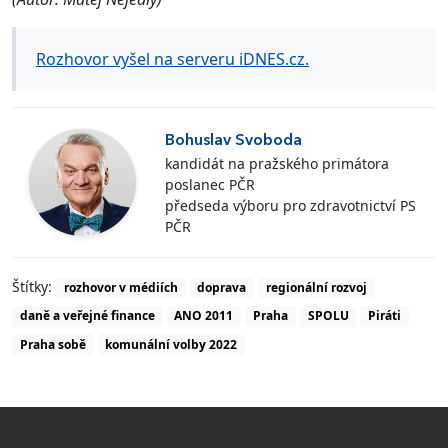
Rozhovor vyšel na serveru iDNES.cz.
Bohuslav Svoboda
kandidát na pražského primátora
poslanec PČR
předseda výboru pro zdravotnictví PS
PČR
Štítky:
rozhovor v médiích
doprava
regionální rozvoj
daně a veřejné finance
ANO 2011
Praha
SPOLU
Piráti
Praha sobě
komunální volby 2022