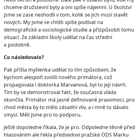
chceme družstevní byty a oni spíše nájemní. U školství
jsme se zase neshodli v tom, kolik se jich musí stavět
nových. My jsme se chtěli spíše podívat na
demografické a sociologické studie a přizpůsobit tomu
situaci. Ze základní školy udělat na čas střední
a podobně.
Co následovalo?
Pak přišla myšlenka udělat to tím způsobem, že
bychom alespoň zvolili nového primátora, což
propagovala i doktorka Marvanová, byl to její návrh.
Tím by se demonstroval fakt, že současná vláda
skončila. Primátor má jasně definované pravomoci, pro
chod města by to mělo zásadní vliv, a i mně to dávalo
smysl. Měli jsme pro to podporu.
Ještě dopoledne říkala, že je pro. Odpoledne těsně před
hlasováním ale řekla předsedovi pražské ODS Marku