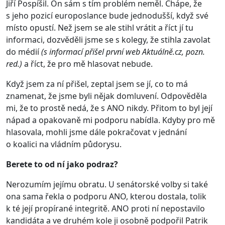
Jiří Pospíšil. On sám s tím problém neměl. Chápe, že
s jeho pozicí europoslance bude jednodušší, když své
místo opustí. Než jsem se ale stihl vrátit a říct jí tu
informaci, dozvěděli jsme se s kolegy, že stihla zavolat
do médií
(s informací přišel první web Aktuálně.cz, pozn.
red.)
a říct, že pro mě hlasovat nebude.
Když jsem za ní přišel, zeptal jsem se jí, co to má
znamenat, že jsme byli nějak domluvení. Odpověděla
mi, že to prostě nedá, že s ANO nikdy. Přitom to byl její
nápad a opakovaně mi podporu nabídla. Kdyby pro mě
hlasovala, mohli jsme dále pokračovat v jednání
o koalici na vládním půdorysu.
Berete to od ní jako podraz?
Nerozumím jejímu obratu. U senátorské volby si také
ona sama řekla o podporu ANO, kterou dostala, tolik
k té její propírané integritě. ANO proti ní nepostavilo
kandidáta a ve druhém kole ji osobně podpořil Patrik