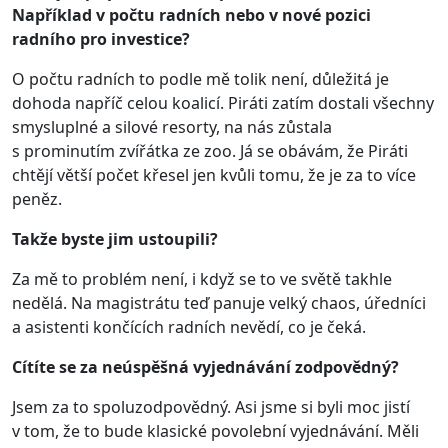
Například v počtu radních nebo v nové pozici
radního pro investice?
O počtu radních to podle mě tolik není, důležitá je
dohoda napříč celou koalicí. Piráti zatím dostali všechny
smysluplné a silové resorty, na nás zůstala
s prominutím zvířátka ze zoo. Já se obávám, že Piráti
chtějí větší počet křesel jen kvůli tomu, že je za to více
peněz.
Takže byste jim ustoupili?
Za mě to problém není, i když se to ve světě takhle
nedělá. Na magistrátu teď panuje velký chaos, úředníci
a asistenti končících radních nevědí, co je čeká.
Cítíte se za neúspěšná vyjednávání zodpovědný?
Jsem za to spoluzodpovědný. Asi jsme si byli moc jistí
v tom, že to bude klasické povolební vyjednávání. Měli