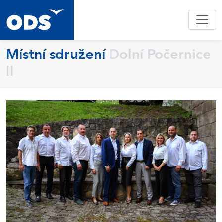
Místní sdružení
Dolní Počernice
II