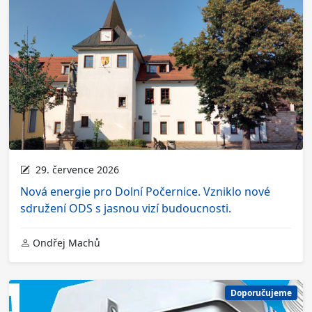
29. července 2026
Nová energie pro Dolní Počernice. Vzniklo nové
sdružení ODS s jasnou vizí budoucnosti.
Ondřej Machů
Doporučujeme