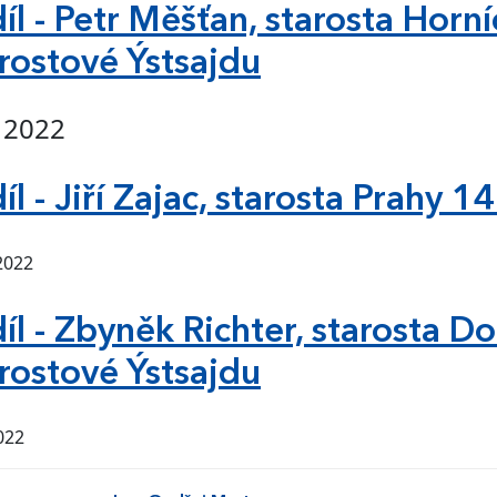
díl - Petr Měšťan, starosta Horní
rostové Ýstsajdu
. 2022
díl - Jiří Zajac, starosta Prahy 
 2022
díl - Zbyněk Richter, starosta Do
rostové Ýstsajdu
022