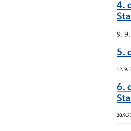
4. 
Sta
9. 9
5. 
12. 9.
6. 
Sta
20
.9.2