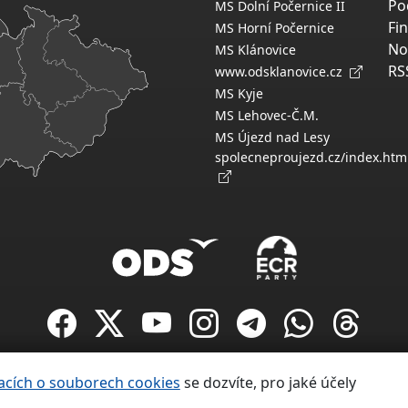
Po
MS Dolní Počernice II
Fi
MS Horní Počernice
No
MS Klánovice
RS
www.odsklanovice.cz
MS Kyje
MS Lehovec-Č.M.
MS Újezd nad Lesy
spolecneproujezd.cz/index.htm
Copyright ©
acích o souborech cookies
se dozvíte, pro jaké účely
Občanská demokratická strana 1991 – 2026