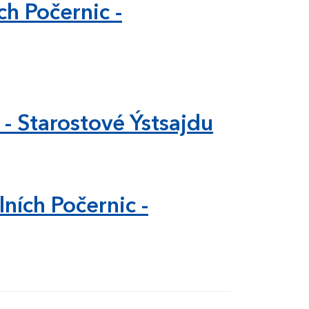
ch Počernic -
14 - Starostové Ýstsajdu
lních Počernic -