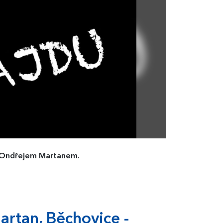
u Ondřejem Martanem.
Martan, Běchovice -