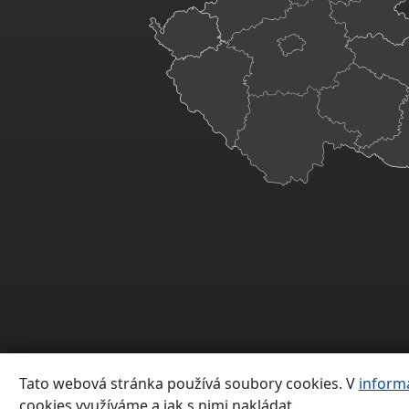
Tato webová stránka používá soubory cookies. V
inform
cookies využíváme a jak s nimi nakládat.