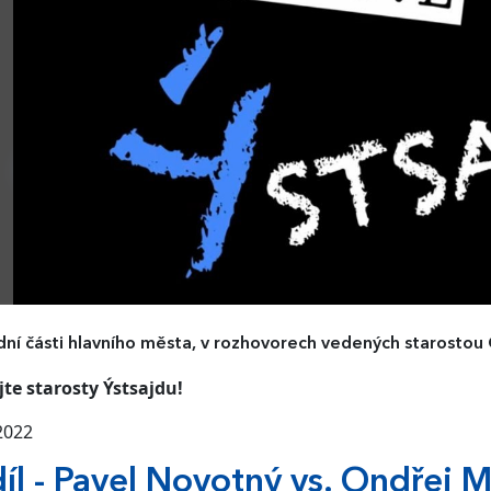
ní části hlavního města, v rozhovorech vedených starosto
te starosty Ýstsajdu!
 2022
díl - Pavel Novotný vs. Ondřej 