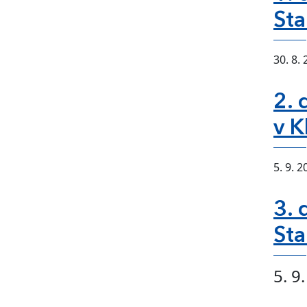
Sta
30. 8.
2. 
v K
5. 9. 2
3. 
Sta
5. 9