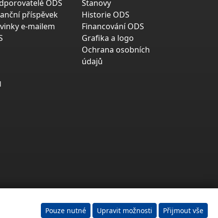
dporovatelé ODS
Stanovy
nanční příspěvek
Historie ODS
vinky e-mailem
Financování ODS
S
Grafika a logo
Ochrana osobních
údajů
l
Pouze nutné
Upravit možnosti
Přijmout vše