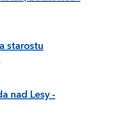
a starostu
u
da nad Lesy -