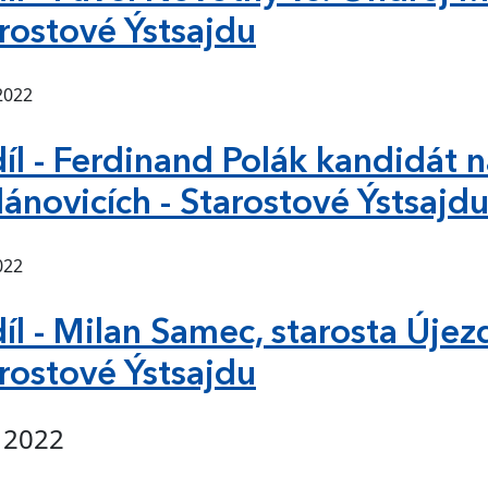
rostové Ýstsajdu
 2022
díl - Ferdinand Polák kandidát n
lánovicích - Starostové Ýstsajd
022
díl - Milan Samec, starosta Újez
rostové Ýstsajdu
. 2022