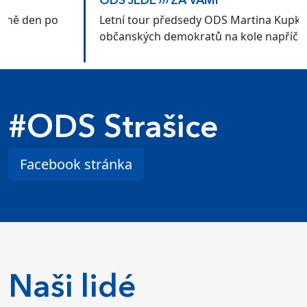
ODS JEDE ››› ZA VÁMI
Letní tour předsedy ODS Martina Kupky a
občanských demokratů na kole napříč Českem
#ODS Strašice
Facebook stránka
Naši lidé