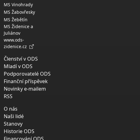
MS Vinohrady
MS Žabovřesky
MS Žebětín
MS Židenice a
Juliánov
www.ods-
zidenice.cz
Členství v ODS
Mladí v ODS
Podporovatelé ODS
Finanční příspěvek
Novinky e-mailem
RSS
O nás
Naši lidé
Stanovy
Historie ODS
Financování ODS