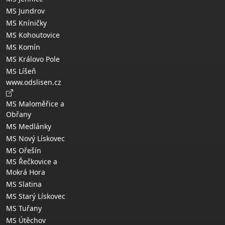
MS Jundrov
MS Kníničky
MS Kohoutovice
MS Komín
MS Královo Pole
MS Líšeň
www.odslisen.cz
MS Maloměřice a
Obřany
MS Medlánky
MS Nový Lískovec
MS Ořešín
MS Řečkovice a
Mokrá Hora
MS Slatina
MS Starý Lískovec
MS Tuřany
MS Útěchov