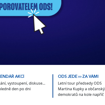
ENDÁŘ AKCÍ
ODS JEDE ››› ZA VÁMI
ání, vystoupení, diskuse...
Letní tour předsedy ODS
hledně den po dni
Martina Kupky a občansk
demokratů na kole napříč
Českem