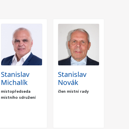
Stanislav
Stanislav
Michalík
Novák
místopředseda
člen místní rady
místního sdružení