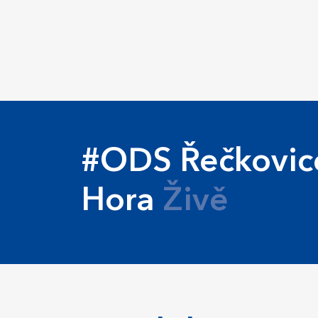
#ODS Řečkovic
Hora
Živě