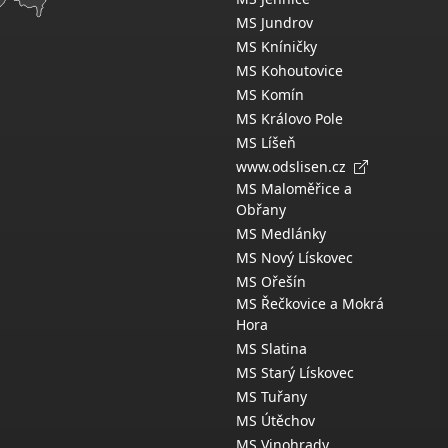
MS Jundrov
MS Kníničky
MS Kohoutovice
MS Komín
MS Královo Pole
MS Líšeň
www.odslisen.cz
MS Maloměřice a
Obřany
MS Medlánky
MS Nový Lískovec
MS Ořešín
MS Řečkovice a Mokrá
Hora
MS Slatina
MS Starý Lískovec
MS Tuřany
MS Útěchov
MS Vinohrady