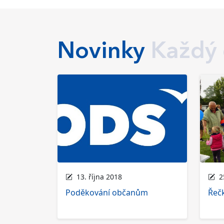
Novinky
Každý
13. října 2018
25
Poděkování občanům
Řeč