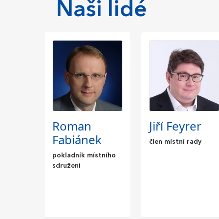
Naši lidé
Roman
Jiří Feyrer
Fabiánek
člen místní rady
pokladník místního
sdružení