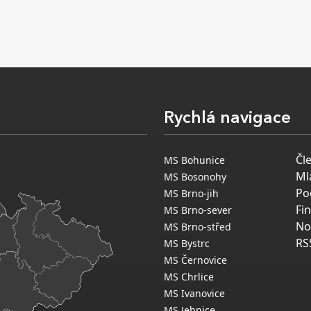
Rychlá navigace
Čl
MS Bohunice
Ml
MS Bosonohy
Po
MS Brno-jih
Fi
MS Brno-sever
No
MS Brno-střed
RS
MS Bystrc
MS Černovice
MS Chrlice
MS Ivanovice
MS Jehnice