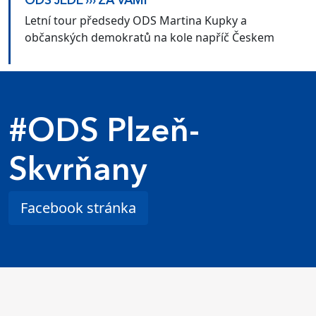
ODS JEDE ››› ZA VÁMI
Letní tour předsedy ODS Martina Kupky a
občanských demokratů na kole napříč Českem
#ODS Plzeň-
Skvrňany
Facebook stránka