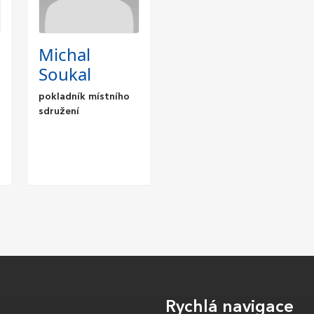
Michal
Soukal
pokladník místního
sdružení
Rychlá navigace