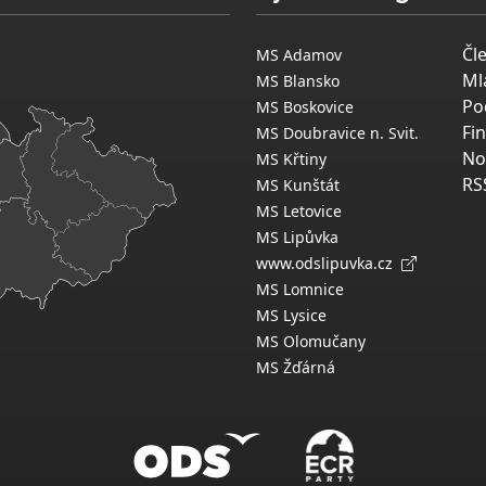
Čl
MS Adamov
Ml
MS Blansko
Po
MS Boskovice
Fi
MS Doubravice n. Svit.
No
MS Křtiny
RS
MS Kunštát
MS Letovice
MS Lipůvka
www.odslipuvka.cz
MS Lomnice
MS Lysice
MS Olomučany
MS Žďárná