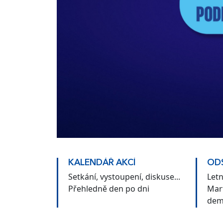
KALENDÁŘ AKCÍ
ODS
Setkání, vystoupení, diskuse...
Let
Přehledně den po dni
Mar
dem
Čes