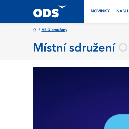
NOVINKY
NAŠI 
/
MS Olomučany
Místní sdružení
O