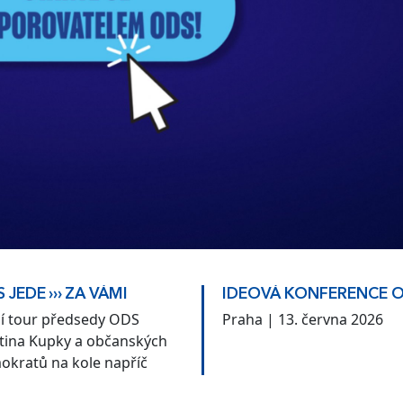
 JEDE ››› ZA VÁMI
IDEOVÁ KONFERENCE 
ní tour předsedy ODS
Praha | 13. června 2026
tina Kupky a občanských
okratů na kole napříč
kem