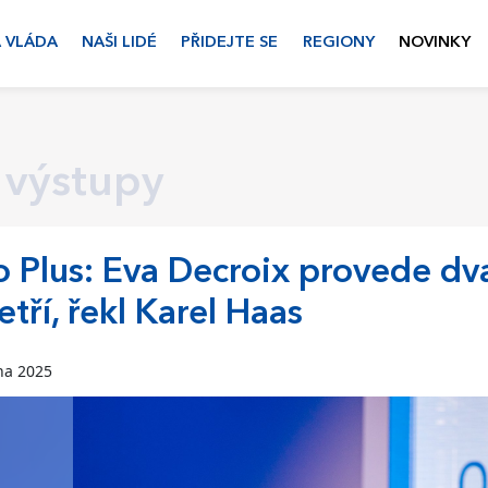
 VLÁDA
NAŠI LIDÉ
PŘIDEJTE SE
REGIONY
NOVINKY
 výstupy
 Plus: Eva Decroix provede dva
etří, řekl Karel Haas
na 2025