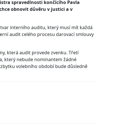
nistra spravedlnosti končícího Pavla
chce obnovit důvěru v justici a v
útvar interního auditu, který musí mít každá
interní audit celého procesu darovací smlouvy
my, která audit provede zvenku. Třetí
ěka, který nebude nominantem žádné
ve zbytku volebního období bude důsledně