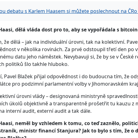
ou debatu s Karlem Haasem si můžete poslechnout na ČRo 
aasi, dělá vláda dost pro to, aby se vypořádala s bitco
, že dělá – jak na individuální úrovni, tak na kolektivní. Pa
dnost v několika rovinách. Za prvé odstoupil třetí den po v
jnému datu jeho náměstek. Nevybavuji si, že by se v České 
h politiků šlo takhle hluboko.
tí, Pavel Blažek přijal odpovědnost i do budoucna tím, že od
átce pro podzimní parlamentní volby v Jihomoravském kraj
ektivní úrovni vlády – designovaná ministryně spravedlnosti
ních úkolů objektivně a transparentně prošetřit tu kauzu z
a interní audit, externí audit a tak dále.
Haasi, neměl by vzhledem k tomu, co teď zaznělo, politi
traník, ministr financí Stanjura? Jak to bylo s tím, že o