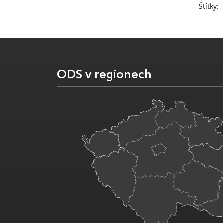
Štítky:
ODS v regionech