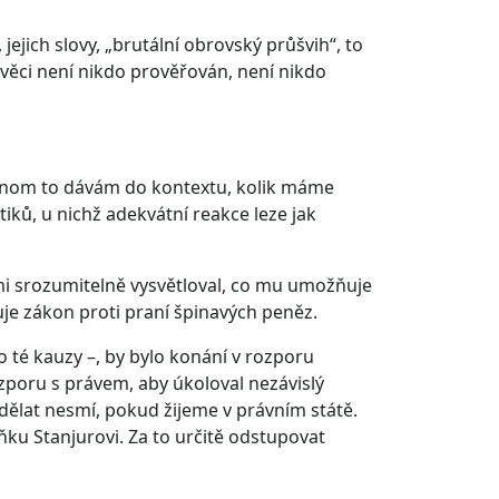
ejich slovy, „brutální obrovský průšvih“, to
 věci není nikdo prověřován, není nikdo
. Jenom to dávám do kontextu, kolik máme
tiků, u nichž adekvátní reakce leze jak
mi srozumitelně vysvětloval, co mu umožňuje
 zákon proti praní špinavých peněz.
té kauzy –, by bylo konání v rozporu
ozporu s právem, aby úkoloval nezávislý
dělat nesmí, pokud žijeme v právním státě.
ňku Stanjurovi. Za to určitě odstupovat