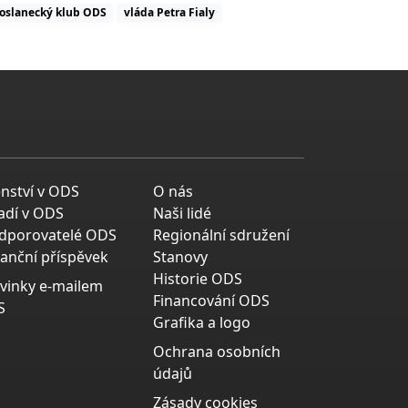
oslanecký klub ODS
vláda Petra Fialy
enství v ODS
O nás
adí v ODS
Naši lidé
dporovatelé ODS
Regionální sdružení
nanční příspěvek
Stanovy
Historie ODS
vinky e-mailem
Financování ODS
S
Grafika a logo
Ochrana osobních
údajů
Zásady cookies