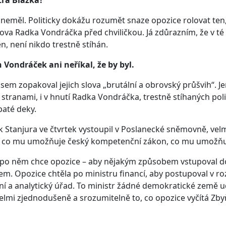
tra Blažka?
 neměl. Politicky dokážu rozumět snaze opozice rolovat ten, j
lova Radka Vondráčka před chviličkou. Já zdůrazním, že v té
n, není nikdo trestně stíhán.
 Vondráček ani neříkal, že by byl.
 jsem zopakoval jejich slova „brutální a obrovský průšvih“
 stranami, i v hnutí Radka Vondráčka, trestně stíhaných poli
paté deky.
 Stanjura ve čtvrtek vystoupil v Poslanecké sněmovně, vel
 co mu umožňuje český kompetenční zákon, co mu umožňuje
 po něm chce opozice – aby nějakým způsobem vstupoval do 
em. Opozice chtěla po ministru financí, aby postupoval v r
ní a analytický úřad. To ministr žádné demokratické země u
velmi zjednodušeně a srozumitelně to, co opozice vyčítá Zby