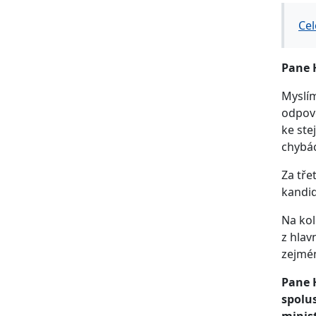
Cel
Pane H
Myslím
odpově
ke ste
chybác
Za tře
kandid
Na kol
z hlav
zejmén
Pane 
spolus