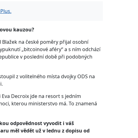
Plus.
inovou kauzou?
vel Blažek na české poměry přijal osobní
ypuknutí „bitcoinové aféry“ a s ním odchází
republice v poslední době při podobných
stoupil z volitelného místa dvojky ODS na
i.
 Eva Decroix jde na resort s jedním
 moci, kterou ministerstvo má. To znamená
ckou odpovědnost vyvodit i váš
 daru měl vědět už v lednu z dopisu od