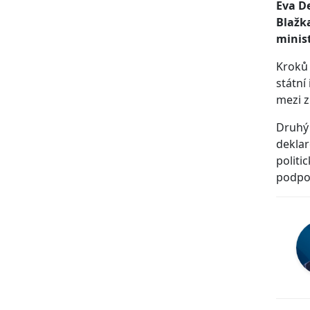
Eva De
Blažka
minist
Kroků 
státní
mezi z
Druhý 
deklar
politi
podpor