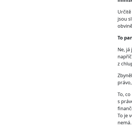
minis
Určitě
jsou s
obvině
To pan
Ne, já
napříč
z chlu
Zbyněk
právo,
To, co
s práv
finanč
To je 
nemá.