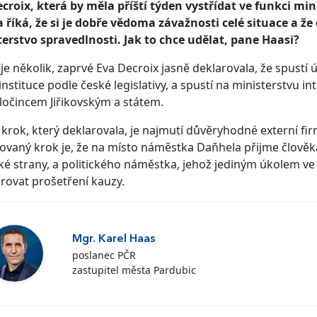
croix, která by měla příští týden vystřídat ve funkci mi
 říká, že si je dobře vědoma závažnosti celé situace a že 
erstvo spravedlnosti. Jak to chce udělat, pane Haasi?
je několik, zaprvé Eva Decroix jasně deklarovala, že spustí 
 instituce podle české legislativy, a spustí na ministerstvu 
ločincem Jiřikovským a státem.
krok, který deklarovala, je najmutí důvěryhodné externí fir
ovaný krok je, že na místo náměstka Daňhela přijme člov
cké strany, a politického náměstka, jehož jediným úkolem 
ovat prošetření kauzy.
Mgr. Karel Haas
poslanec PČR
zastupitel města Pardubic