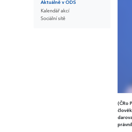
Aktuálně v ODS
Kalendář akcí
Sociální sítě
(ČRo P
člověk
darova
právní