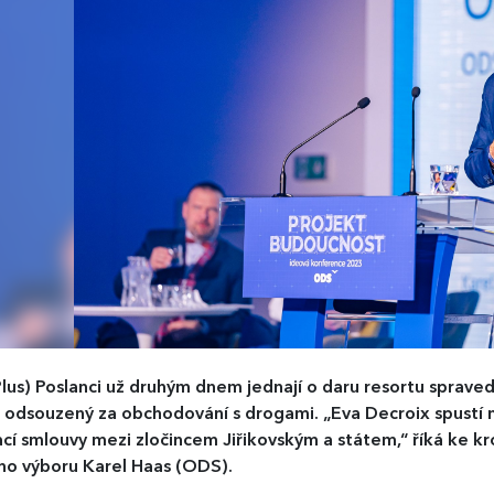
lus)
Poslanci už druhým dnem jednají o daru resortu sprave
 odsouzený za obchodování s drogami. „Eva Decroix spustí n
cí smlouvy mezi zločincem Jiřikovským a státem,“ říká ke k
ho výboru Karel Haas (ODS).