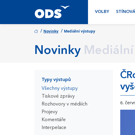
VOLBY
STÍNOVÁ
/
/
Novinky
Mediální výstupy
Novinky
Mediální
ČRo
Typy výstupů
vyš
Všechny výstupy
Tiskové zprávy
6. červ
Rozhovory v médiích
Projevy
Komentáře
Interpelace