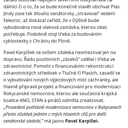
dálnici či o to, že se bude konečně stavět obchvat Plas.
Jindy zase tak dlouho senátorsky „otravoval“ vedení
železnic, až dokázal zařídit, že v Dýšině bude
vybudována nová vlaková zastávka, kterou obec
potřebuje. Podobně stojí třeba za budováním
cyklostezky z Chrástu do Plzně.
Pavel Karpíšek se ovšem zdaleka neomezoval jen na
dopravu. Řadu pozitivních „záseků“ udělal i třeba ve
zdravotnictví. Pomohl s financováním rekonstrukcí
zdravotnických středisek v Tlučné či Plasích, zasadil se
o vybudování nových výjezdových míst záchranky, ale
hlavně připravil projekt a financování pro modernizaci
Rokycanské nemocnice, kterou ale současná krajská
koalice ANO, STAN a pirátů odmítla zrealizovat.
„Provedení potřebné modernizace nemocnice v Rokycanech
přesto zůstává jedním z mých hlavních cílů pro další
senátorské období,“
má jasno
Pavel Karpíše
k.