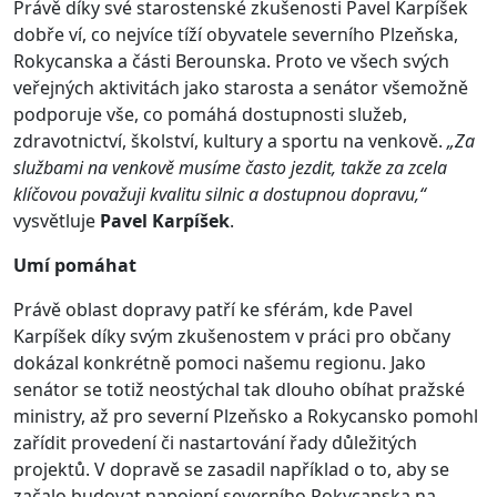
Právě díky své starostenské zkušenosti Pavel Karpíšek
dobře ví, co nejvíce tíží obyvatele severního Plzeňska,
Rokycanska a části Berounska. Proto ve všech svých
veřejných aktivitách jako starosta a senátor všemožně
podporuje vše, co pomáhá dostupnosti služeb,
zdravotnictví, školství, kultury a sportu na venkově.
„Za
službami na venkově musíme často jezdit, takže za zcela
klíčovou považuji kvalitu silnic a dostupnou dopravu,“
vysvětluje
Pavel Karpíšek
.
Umí pomáhat
Právě oblast dopravy patří ke sférám, kde Pavel
Karpíšek díky svým zkušenostem v práci pro občany
dokázal konkrétně pomoci našemu regionu. Jako
senátor se totiž neostýchal tak dlouho obíhat pražské
ministry, až pro severní Plzeňsko a Rokycansko pomohl
zařídit provedení či nastartování řady důležitých
projektů. V dopravě se zasadil například o to, aby se
začalo budovat napojení severního Rokycanska na