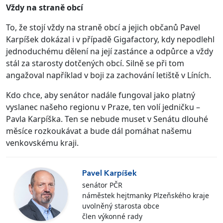
Vždy na straně obcí
To, že stojí vždy na straně obcí a jejich občanů Pavel
Karpíšek dokázal i v případě Gigafactory, kdy nepodlehl
jednoduchému dělení na její zastánce a odpůrce a vždy
stál za starosty dotčených obcí. Silně se při tom
angažoval například v boji za zachování letiště v Líních.
Kdo chce, aby senátor nadále fungoval jako platný
vyslanec našeho regionu v Praze, ten volí jedničku –
Pavla Karpíška. Ten se nebude muset v Senátu dlouhé
měsíce rozkoukávat a bude dál pomáhat našemu
venkovskému kraji.
Pavel Karpíšek
senátor PČR
náměstek hejtmanky Plzeňského kraje
uvolněný starosta obce
člen výkonné rady