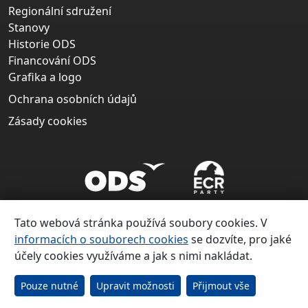
Regionální sdružení
Stanovy
Historie ODS
Financování ODS
Grafika a logo
Ochrana osobních údajů
Zásady cookies
Tato webová stránka používá soubory cookies. V
informacích o souborech cookies
se dozvíte, pro jaké
účely cookies využíváme a jak s nimi nakládat.
Copyright ©
Občanská demokratická strana 1991 – 2026
Pouze nutné
Upravit možnosti
Přijmout vše