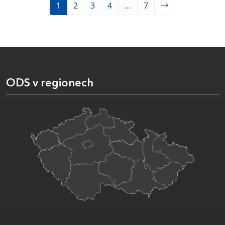
1
2
3
4
…
7
ODS v regionech