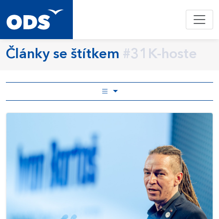
Články se štítkem
#31K-hoste