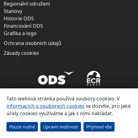
Regionální sdružení
Stanovy
Historie ODS
Financování ODS
Grafika a logo
Ochrana osobních údajů
Zásady cookies
Tato webová stránka používá soubory cookies. V
informacích o souborech cookies
se dozvíte, pro jaké
účely cookies využíváme a jak s nimi nakládat.
Copyright ©
Občanská demokratická strana 1991 – 2026
Pouze nutné
Upravit možnosti
Přijmout vše