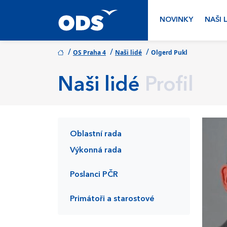
NOVINKY
NAŠI 
/
/
/
OS Praha 4
Naši lidé
Olgerd Pukl
Naši lidé
Profil
Oblastní rada
Výkonná rada
Poslanci PČR
Primátoři a starostové