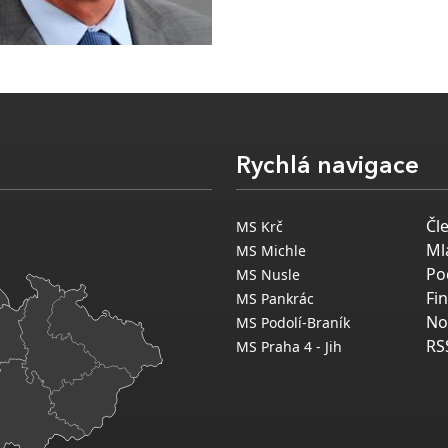
Rychlá navigace
Čl
MS Krč
Ml
MS Michle
Po
MS Nusle
Fi
MS Pankrác
No
MS Podolí-Braník
RS
MS Praha 4 - Jih