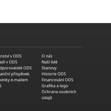
enství v ODS
O nás
adí v ODS
Naši lidé
dporovatelé ODS
Stanovy
nanční příspěvek
Historie ODS
vinky e-mailem
Financování ODS
S
Grafika a logo
Ochrana osobních
údajů