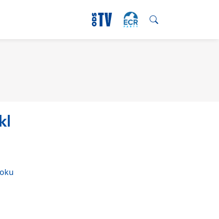
kl
ooku