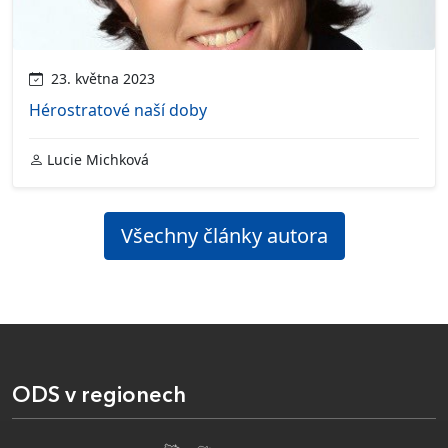
23. května 2023
Hérostratové naší doby
Lucie Michková
Všechny články autora
ODS v regionech