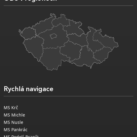
Rychlá navigace
MS Krč
MS Michle
MS Nusle
MS Pankrác
MS Podolí-Braník