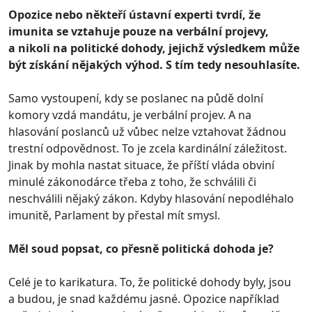
Opozice nebo někteří ústavní experti tvrdí, že
imunita se vztahuje pouze na verbální projevy,
a nikoli na politické dohody, jejichž výsledkem může
být získání nějakých výhod. S tím tedy nesouhlasíte.
Samo vystoupení, kdy se poslanec na půdě dolní
komory vzdá mandátu, je verbální projev. A na
hlasování poslanců už vůbec nelze vztahovat žádnou
trestní odpovědnost. To je zcela kardinální záležitost.
Jinak by mohla nastat situace, že příští vláda obviní
minulé zákonodárce třeba z toho, že schválili či
neschválili nějaký zákon. Kdyby hlasování nepodléhalo
imunitě, Parlament by přestal mít smysl.
Měl soud popsat, co přesně politická dohoda je?
Celé je to karikatura. To, že politické dohody byly, jsou
a budou, je snad každému jasné. Opozice například