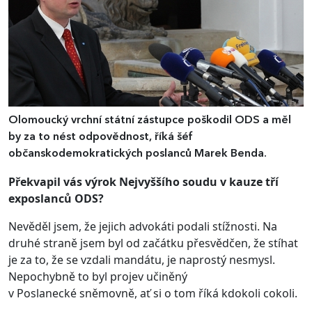
Olomoucký vrchní státní zástupce poškodil ODS a měl
by za to nést odpovědnost, říká šéf
občanskodemokratických poslanců Marek Benda.
Překvapil vás výrok Nejvyššího soudu v kauze tří
exposlanců ODS?
Nevěděl jsem, že jejich advokáti podali stížnosti. Na
druhé straně jsem byl od začátku přesvědčen, že stíhat
je za to, že se vzdali mandátu, je naprostý nesmysl.
Nepochybně to byl projev učiněný
v Poslanecké sněmovně, ať si o tom říká kdokoli cokoli.