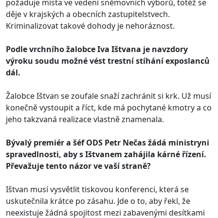
požaduje místa ve vedení sněmovních výborů, totéž se
děje v krajských a obecních zastupitelstvech.
Kriminalizovat takové dohody je nehoráznost.
Podle vrchního žalobce Iva Ištvana je navzdory
výroku soudu možné vést trestní stíhání exposlanců
dál.
Žalobce Ištvan se zoufale snaží zachránit si krk. Už musí
konečně vystoupit a říct, kde má pochytané kmotry a co
jeho takzvaná realizace vlastně znamenala.
Bývalý premiér a šéf
ODS Petr Nečas žádá ministryni
spravedlnosti, aby s Ištvanem zahájila kárné řízení.
Převažuje tento názor ve vaší straně?
Ištvan musí vysvětlit tiskovou konferenci, která se
uskutečnila krátce po zásahu. Jde o to, aby řekl, že
neexistuje žádná spojitost mezi zabavenými desítkami