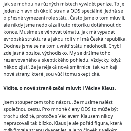
jak se mohou na různých místech vyvádět peníze. To je
jeden z hlavních úkolů stran a ODS speciálně. Jedná se
o přesné vymezení role státu. Často jsme o tom mluvili,
ale nikdy jsme nedokázali tuto rétoriku dotáhnout do
konce. Musíme se věnovat tématu, jak má vypadat
evropská struktura a jakou roli v ní má Česká republika.
Dodnes jsme se na tom uvnitř státu nedohodli. Chybí
zde jasná pozice, východisko. My se držíme toho
rezervovaného a skeptického pohledu. Vždycky, když
někdo zjistí, že je nějaká nová směrnice, tak vznikají
nové strany, které jsou vůči tomu skeptické.
Vidíte, o nové straně začal mluvit i Václav Klaus.
Jsem stoupencem toho názoru, že musíme nalézt
společnou cestu. Pro mnohé členy ODS to může být
trochu složité, protože s Václavem Klausem nikdy
nepracovali tak blízko. Klaus je ale pořád figura, která
ovlivňovala stranu dvacet let, a je to člověk s velkým