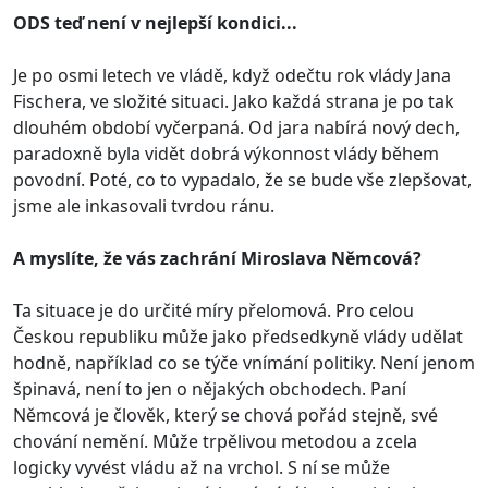
ODS teď není v nejlepší kondici...
Je po osmi letech ve vládě, když odečtu rok vlády Jana
Fischera, ve složité situaci. Jako každá strana je po tak
dlouhém období vyčerpaná. Od jara nabírá nový dech,
paradoxně byla vidět dobrá výkonnost vlády během
povodní. Poté, co to vypadalo, že se bude vše zlepšovat,
jsme ale inkasovali tvrdou ránu.
A myslíte, že vás zachrání Miroslava Němcová?
Ta situace je do určité míry přelomová. Pro celou
Českou republiku může jako předsedkyně vlády udělat
hodně, například co se týče vnímání politiky. Není jenom
špinavá, není to jen o nějakých obchodech. Paní
Němcová je člověk, který se chová pořád stejně, své
chování nemění. Může trpělivou metodou a zcela
logicky vyvést vládu až na vrchol. S ní se může