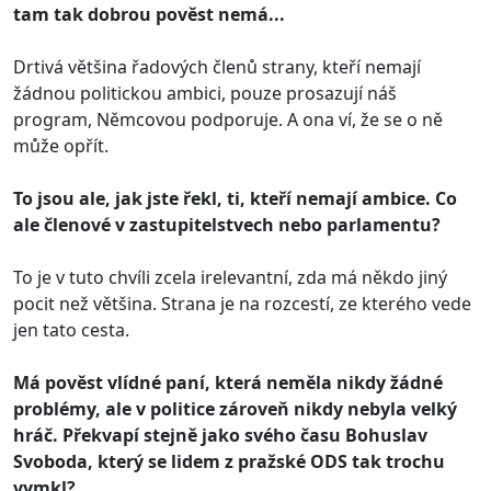
tam tak dobrou pověst nemá...
Drtivá většina řadových členů strany, kteří nemají
žádnou politickou ambici, pouze prosazují náš
program, Němcovou podporuje. A ona ví, že se o ně
může opřít.
To jsou ale, jak jste řekl, ti, kteří nemají ambice. Co
ale členové v zastupitelstvech nebo parlamentu?
To je v tuto chvíli zcela irelevantní, zda má někdo jiný
pocit než většina. Strana je na rozcestí, ze kterého vede
jen tato cesta.
Má pověst vlídné paní, která neměla nikdy žádné
problémy, ale v politice zároveň nikdy nebyla velký
hráč. Překvapí stejně jako svého času Bohuslav
Svoboda, který se lidem z pražské ODS tak trochu
vymkl?