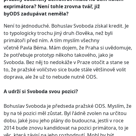
exprimátora? Není tohle zrovna tvář, již
byODS zadupávat neměla?
Není to jednoduché. Bohuslav Svoboda získal kredit. Je
to typologicky trochu jiný druh člověka, než byli
primátoři před ním. A tím myslím všechny
včetně Pavla Béma. Mám dojem, že Praha si uvědomuje,
že potřebuje prototyp někoho takového, jako je
Svoboda. Bez něj to nedokáže v Praze otočit a stane se
to, že pražské voličstvo sice bude stále většinově volit
doprava, ale že už to nebude nutně ODS.
A udrží si Svoboda svou pozici?
Bohuslav Svoboda je předseda pražské ODS. Myslím, že
by na té pozici měl zůstat. Byl řádně zvolen na určitou
dobu. Jaké jsou jeho plány do budoucna, jestli v roce
2014 bude znovu kandidovat na pozici primátora, to je
věc, která závisí na jeho rozhodnutí. Mohl by být