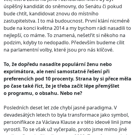
úspěšný kandidát do sněmovny, do Senátu či pokud
bude chtít, kandidovat znovu do místního
zastupitelstva. I to má budoucnost. První klání nicméně
bude na konci května 2014 a my bychom rádi nasadili to
nejlepší, co máme. To znamená, nešetřit si někoho na
podzim, kdyby to nedopadlo. Především budeme cílit
na parlamentní volby, které jsou pro nás klíčové.
To, že dopředu nasadíte populární ženu nebo
exprimátora, ale není samostatné řešení při
preferencích pod 10 procenty. Strana by si přece měla
po čase také říct, že je třeba začít lépe přemýšlet
o programu, o obsahu. Nebo ne?
Posledních deset let zde chybí jasné paradigma. V
devadesátých letech to byla transformace jako symbol,
personifikace za Václava Klause a v této ideové linii jsme
vyrostli. To se však už vyčerpalo, proto jsme mimo jiné