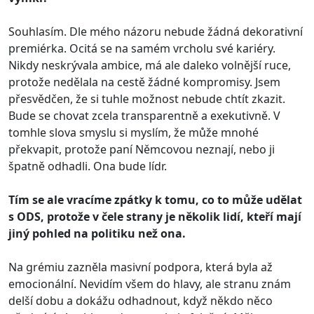
Souhlasím. Dle mého názoru nebude žádná dekorativní
premiérka. Ocitá se na samém vrcholu své kariéry.
Nikdy neskrývala ambice, má ale daleko volnější ruce,
protože nedělala na cestě žádné kompromisy. Jsem
přesvědčen, že si tuhle možnost nebude chtít zkazit.
Bude se chovat zcela transparentně a exekutivně. V
tomhle slova smyslu si myslím, že může mnohé
překvapit, protože paní Němcovou neznají, nebo ji
špatně odhadli. Ona bude lídr.
Tím se ale vracíme zpátky k tomu, co to může udělat
s ODS, protože v čele strany je několik lidí, kteří mají
jiný pohled na politiku než ona.
Na grémiu zazněla masivní podpora, která byla až
emocionální. Nevidím všem do hlavy, ale stranu znám
delší dobu a dokážu odhadnout, když někdo něco