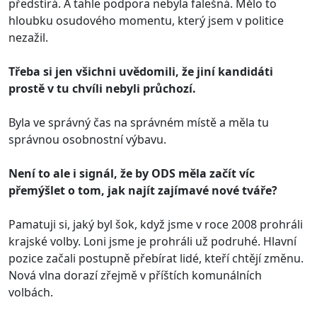
předstírá. A tahle podpora nebyla falešná. Mělo to
hloubku osudového momentu, který jsem v politice
nezažil.
Třeba si jen všichni uvědomili, že jiní kandidáti
prostě v tu chvíli nebyli průchozí.
Byla ve správný čas na správném místě a měla tu
správnou osobnostní výbavu.
Není to ale i signál, že by ODS měla začít víc
přemýšlet o tom, jak najít zajímavé nové tváře?
Pamatuji si, jaký byl šok, když jsme v roce 2008 prohráli
krajské volby. Loni jsme je prohráli už podruhé. Hlavní
pozice začali postupně přebírat lidé, kteří chtějí změnu.
Nová vlna dorazí zřejmě v příštích komunálních
volbách.