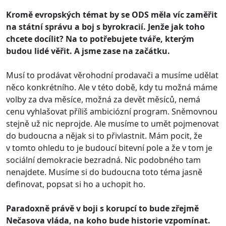
Kromě evropských témat by se ODS měla víc zaměřit
na státní správu a boj s byrokracií. Jenže jak toho
chcete docílit? Na to potřebujete tváře, kterým
budou lidé věřit. A jsme zase na začátku.
Musí to prodávat věrohodní prodavači a musíme udělat
něco konkrétního. Ale v této době, kdy tu možná máme
volby za dva měsíce, možná za devět měsíců, nemá
cenu vyhlašovat příliš ambiciózní program. Sněmovnou
stejně už nic neprojde. Ale musíme to umět pojmenovat
do budoucna a nějak si to přivlastnit. Mám pocit, že
v tomto ohledu to je budoucí bitevní pole a že v tom je
sociální demokracie bezradná. Nic podobného tam
nenajdete. Musíme si do budoucna toto téma jasně
definovat, popsat si ho a uchopit ho.
Paradoxně právě v boji s korupcí to bude zřejmě
Nečasova vláda, na koho bude historie vzpomínat.