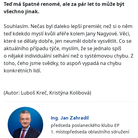
Teď má špatné renomé, ale za pár let to může být
všechno jinak.
Souhlasím. Nečas byl daleko lepší premiér, než si o něm
teď kdekdo myslí kvůli aféře kolem Jany Nagyové. Věci,
které se dělaly dobře, jen neuměl dobře vysvětlit. Co se
aktuálního případu týče, myslím, že se jednalo spíš
o nějaké individuální selhání než o systémovou chybu. Z
toho, čeho jsme svědky, to aspoň vypadá na chybu
konkrétních lidí.
(Autor: Luboš Kreč, Kristýna Kolibová)
Ing. Jan Zahradil
předseda poslaneckého klubu EP
1. místopředseda oblastního sdružení