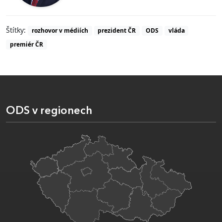
Štítky:
rozhovor v médiích
prezident ČR
ODS
vláda
premiér ČR
ODS v regionech