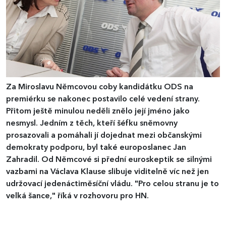
Za Miroslavu Němcovou coby kandidátku ODS na
premiérku se nakonec postavilo celé vedení strany.
Přitom ještě minulou neděli znělo její jméno jako
nesmysl. Jedním z těch, kteří šéfku sněmovny
prosazovali a pomáhali jí dojednat mezi občanskými
demokraty podporu, byl také europoslanec Jan
Zahradil. Od Němcové si přední euroskeptik se silnými
vazbami na Václava Klause slibuje viditelně víc než jen
udržovací jedenáctiměsíční vládu. "Pro celou stranu je to
velká šance," říká v rozhovoru pro HN.