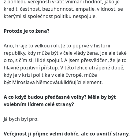
z pohledu veřejnosti vrátit vnímání hodnot, jako je
kredit, čestnost, bezúhonnost, empatie, vlídnost, se
kterými si společnost politiku nespojuje.
Protože je to žena?
Ano, hraje to velkou roli. Je to poprvé v historii
republiky, kdy může být v čele vlády žena. Jde ale také
o to, s čím si ji lidé spojují. A jsem přesvědčen, že je to
hlavně pozitivní přístup. V této lehce utrápené době,
kdy je v krizi politika v celé Evropě, může
být Miroslava Němcováuklidňující element.
A co když budou předčasné volby? Měla by být
volebním lídrem celé strany?
Já bych byl pro.
Veřejnost ji přijme velmi dobře, ale co uvnitř strany,