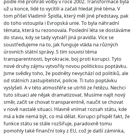
podle mě prohráli volby v roce 2002. Transformace byla
už u konce, lidé to vycítili a začali hledat jiné téma. V
tom přišel Vladimír Špidla, který měl jiné představy, pak
do toho vstoupila i Evropská unie. To byla náhradní
témata, která tu rezonovala. Poslední léta se dostáváme
do stavu, kdy se tady vytváří jiná pravidla. Více se
soustřeďujeme na to, jak funguje vláda na různých
úrovních státní správy. S tím souvisí téma
transparentnosti, byrokracie, boj proti korupci. Tyto
nové druhy zájmu vytvořily novou politickou poptávku.
Jsme svědky toho, že podněty nevychází od politiků, ale
od státních zastupitelství, policie. Ti tuto poptávku
vyslyšeli. A v této atmosféře se utrhli ze řetězu. Nechci
tuto situaci ale nějak dramatizovat. Musíme najít nový
směr, začít se chovat transparentně, naučit se chovat
v nově nastalé situaci. Hlavně vnímat rozsah státu, kde
má a kde nemá být, co má dělat. Korupci přispěl fakt, že
funkce státu se stále rozšiřuje, paradoxně tomu
pomohly také finanční toky z EU, což je další záminka,