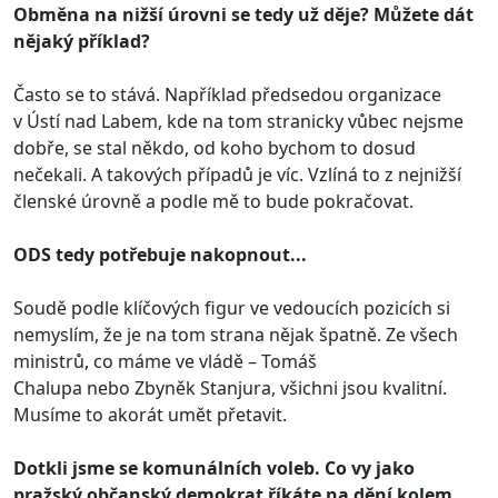
Obměna na nižší úrovni se tedy už děje? Můžete dát
nějaký příklad?
Často se to stává. Například předsedou organizace
v Ústí nad Labem, kde na tom stranicky vůbec nejsme
dobře, se stal někdo, od koho bychom to dosud
nečekali. A takových případů je víc. Vzlíná to z nejnižší
členské úrovně a podle mě to bude pokračovat.
ODS tedy potřebuje nakopnout...
Soudě podle klíčových figur ve vedoucích pozicích si
nemyslím, že je na tom strana nějak špatně. Ze všech
ministrů, co máme ve vládě – Tomáš
Chalupa nebo Zbyněk Stanjura, všichni jsou kvalitní.
Musíme to akorát umět přetavit.
Dotkli jsme se komunálních voleb. Co vy jako
pražský občanský demokrat říkáte na dění kolem