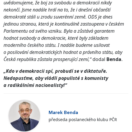
uvědomujeme, že boj za svobodu a demokracii nikdy
nekončí. Jsme nadále hrdí na to, že i dnešní občanští
demokraté stáli u zrodu suverénní země. ODS je dnes
jedinou stranou, která je kontinuálně zastoupena v českém
Parlamentu od svého vzniku. Byla a zůstává garantem
hodnot svobody a demokracie, které byly základem
moderního českého státu. I nadále budeme usilovat
o posilování demokratických hodnot a právního státu, aby
Česká republika zůstala prosperující zemí,“
dodal
Benda
.
„Kdo v demokracii spí, probudí se v diktatuře.
Nedopusťme, aby vládli populisté s komunisty
a radikálními nacionalisty!“
Marek Benda
předseda poslaneckého klubu PČR