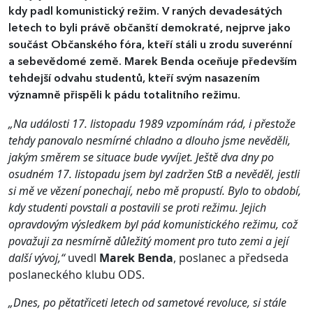
kdy padl komunistický režim. V raných devadesátých
letech to byli právě občanští demokraté, nejprve jako
součást Občanského fóra, kteří stáli u zrodu suverénní
a sebevědomé země. Marek Benda oceňuje především
tehdejší odvahu studentů, kteří svým nasazením
významně přispěli k pádu totalitního režimu.
„Na události 17. listopadu 1989 vzpomínám rád, i přestože
tehdy panovalo nesmírné chladno a dlouho jsme nevěděli,
jakým směrem se situace bude vyvíjet. Ještě dva dny po
osudném 17. listopadu jsem byl zadržen StB a nevěděl, jestli
si mě ve vězení ponechají, nebo mě propustí. Bylo to období,
kdy studenti povstali a postavili se proti režimu. Jejich
opravdovým výsledkem byl pád komunistického režimu, což
považuji za nesmírně důležitý moment pro tuto zemi a její
další vývoj,“
uvedl
Marek Benda
, poslanec a předseda
poslaneckého klubu ODS.
„Dnes, po pětatřiceti letech od sametové revoluce, si stále