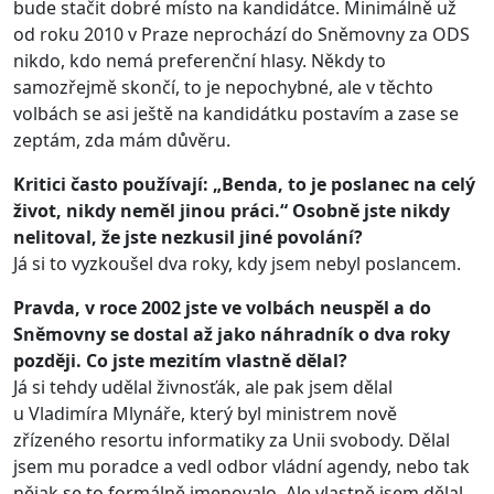
bude stačit dobré místo na kandidátce. Minimálně už
od roku 2010 v Praze neprochází do Sněmovny za ODS
nikdo, kdo nemá preferenční hlasy. Někdy to
samozřejmě skončí, to je nepochybné, ale v těchto
volbách se asi ještě na kandidátku postavím a zase se
zeptám, zda mám důvěru.
Kritici často používají: „Benda, to je poslanec na celý
život, nikdy neměl jinou práci.“ Osobně jste nikdy
nelitoval, že jste nezkusil jiné povolání?
Já si to vyzkoušel dva roky, kdy jsem nebyl poslancem.
Pravda, v roce 2002 jste ve volbách neuspěl a do
Sněmovny se dostal až jako náhradník o dva roky
později. Co jste mezitím vlastně dělal?
Já si tehdy udělal živnosťák, ale pak jsem dělal
u Vladimíra Mlynáře, který byl ministrem nově
zřízeného resortu informatiky za Unii svobody. Dělal
jsem mu poradce a vedl odbor vládní agendy, nebo tak
nějak se to formálně jmenovalo. Ale vlastně jsem dělal