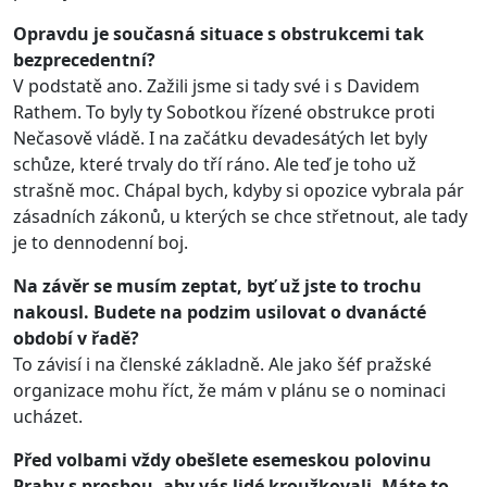
Opravdu je současná situace s obstrukcemi tak
bezprecedentní?
V podstatě ano. Zažili jsme si tady své i s Davidem
Rathem. To byly ty Sobotkou řízené obstrukce proti
Nečasově vládě. I na začátku devadesátých let byly
schůze, které trvaly do tří ráno. Ale teď je toho už
strašně moc. Chápal bych, kdyby si opozice vybrala pár
zásadních zákonů, u kterých se chce střetnout, ale tady
je to dennodenní boj.
Na závěr se musím zeptat, byť už jste to trochu
nakousl. Budete na podzim usilovat o dvanácté
období v řadě?
To závisí i na členské základně. Ale jako šéf pražské
organizace mohu říct, že mám v plánu se o nominaci
ucházet.
Před volbami vždy obešlete esemeskou polovinu
Prahy s prosbou, aby vás lidé kroužkovali. Máte to