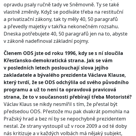
opravdu psaly ručně tady ve Sněmovně. Ty se také
vlastně změnily. Když se podíváte třeba na restituční
a privatizační zákony, tak ty měly 40, 50 paragrafů
a převedly majetky v takřka nekonečném rozsahu.
Dneska potřebujete 40, 50 paragrafů jen na to, abyste
v zákoně nadefinoval základní pojmy.
Členem ODS jste od roku 1996, kdy se s ní sloučila
Křesťansko-demokratická strana. Jak se vám
v posledních letech poslouchají slova jejího
zakladatele a bývalého prezidenta Václava Klause,
který tvrdí, že se ODS odchýlila od svého původního
programu a už to není ta opravdová pravicová
strana, že to v současnosti přebírají třeba Motoristé?
Václav Klaus se nikdy nesmířil s tím, že přestal být
předsedou ODS. Přestože mu pak dvakrát pomohla na
Pražský hrad a bez ní by se nepochybně prezidentem
nestal. Ze strany vystoupil už v roce 2009 a od té doby
nás kritizuje a v každých volbách má nějaký subjekt,