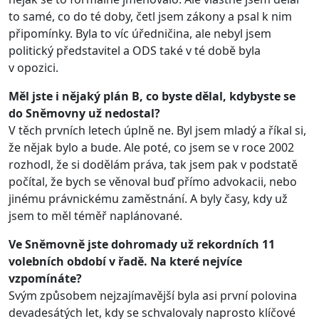
to samé, co do té doby, četl jsem zákony a psal k nim
připomínky. Byla to víc úředničina, ale nebyl jsem
politický představitel a ODS také v té době byla
v opozici.
Měl jste i nějaký plán B, co byste dělal, kdybyste se
do Sněmovny už nedostal?
V těch prvních letech úplně ne. Byl jsem mladý a říkal si,
že nějak bylo a bude. Ale poté, co jsem se v roce 2002
rozhodl, že si dodělám práva, tak jsem pak v podstatě
počítal, že bych se věnoval buď přímo advokacii, nebo
jinému právnickému zaměstnání. A byly časy, kdy už
jsem to měl téměř naplánované.
Ve Sněmovně jste dohromady už rekordních 11
volebních období v řadě. Na které nejvíce
vzpomínáte?
Svým způsobem nejzajímavější byla asi první polovina
devadesátých let, kdy se schvalovaly naprosto klíčové