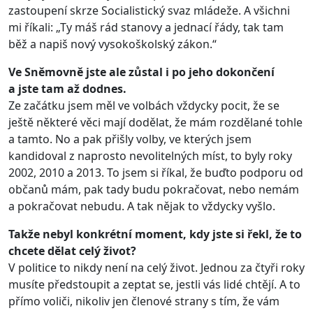
zastoupení skrze Socialistický svaz mládeže. A všichni
mi říkali: „Ty máš rád stanovy a jednací řády, tak tam
běž a napiš nový vysokoškolský zákon.“
Ve Sněmovně jste ale zůstal i po jeho dokončení
a jste tam až dodnes.
Ze začátku jsem měl ve volbách vždycky pocit, že se
ještě některé věci mají dodělat, že mám rozdělané tohle
a tamto. No a pak přišly volby, ve kterých jsem
kandidoval z naprosto nevolitelných míst, to byly roky
2002, 2010 a 2013. To jsem si říkal, že buďto podporu od
občanů mám, pak tady budu pokračovat, nebo nemám
a pokračovat nebudu. A tak nějak to vždycky vyšlo.
Takže nebyl konkrétní moment, kdy jste si řekl, že to
chcete dělat celý život?
V politice to nikdy není na celý život. Jednou za čtyři roky
musíte předstoupit a zeptat se, jestli vás lidé chtějí. A to
přímo voliči, nikoliv jen členové strany s tím, že vám