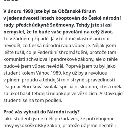
V únoru 1990 jste byl za Občanské fórum
v jedenadvaceti letech kooptován do České národní
rady, předchůdkyně Sněmovny. Tehdy jste si asi
nemyslel, že to bude vaše povolání na celý život.
To v žádném případě. Já v té době vlastně ani moc
nevěděl, co Česká národní rada vůbec je. Nějak jsem
ještě tušil, co je Federální shromáždění, protože tam
komunisti schvalovali pendrekové zákony, ale o téhle
budově jsem vůbec nevěděl. Poprvé jsem tu byl jako
student kolem Vánoc 1989, kdy už byla revoluce
v plném proudu a tehdejší ministryně spravedlnosti
Dagmar Burešová svolala speciální skupinu, která měla
za úkol hasit tehdejší nepokoje ve věznicích. A stávkující
studenti se na tom podíleli.
Proč vás vybrali do Národní rady?
Jako studenti jsme měli požadavek, že potřebujeme
nový vysokoškolský zákon, protože už jsme nechtěli