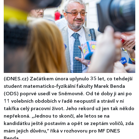
(iDNES.cz)
Začátkem února uplynulo 35 let, co tehdejší
student matematicko-fyzikální fakulty Marek Benda
(ODS) poprvé usedl ve Sněmovně. Od té doby ji ani po
11 volebních obdobích v řadě neopustil a strávil v ní
takřka celý pracovní život. Jeho rekord už jen tak někdo
nepřekoná. „Jednou to skončí, ale letos se na
kandidátku ještě postavím a opět se zeptám voličů, zda
mám jejich důvěru,“ říká v rozhovoru pro MF DNES
Benda.