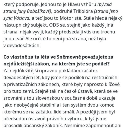
který podporuje. Jednou to je Hlavu vzhůru
(bývalá
strana Jany Bobošíkové)
, podruhé Trikolóra
(strana jeho
syna Václava)
a teď jsou to Motoristé. Stále hledá nějaký
nástupnický subjekt. ODS se, stejně jako každý jiná
strana, nějak vyvíjí, každý předseda jí vtiskne trochu
jinou tvář. Ale určitě to není jiná strana, než byla
v devadesátkách.
Co vlastně za ta léta ve Sněmovně považujete za
nejdůležitější zákon, na kterém jste se podílel?
Za nejdůležitější opravdu pokládám začátek
devadesátých let, kdy jsme se podíleli na restitučních
a privatizačních zákonech, které byly naprosto klíčové
pro tuto zemi. Stejně tak na české ústavě, která se ve
srovnání s tou slovenskou v současné době ukazuje
jako neobyčejně stabilní a i ten systém dvou komor,
kterému se na začátku lidé smáli. A později jsem byl
předsedou ústavně-právního výboru, když jsme
prosadili občanský zákoník. Nesmíme zapomenout ani