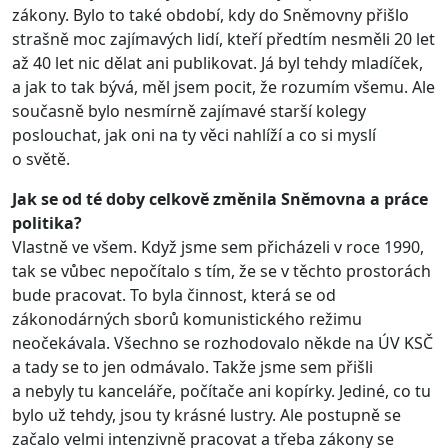
zákony. Bylo to také období, kdy do Sněmovny přišlo
strašně moc zajímavých lidí, kteří předtím nesměli 20 let
až 40 let nic dělat ani publikovat. Já byl tehdy mladíček,
a jak to tak bývá, měl jsem pocit, že rozumím všemu. Ale
současně bylo nesmírně zajímavé starší kolegy
poslouchat, jak oni na ty věci nahlíží a co si myslí
o světě.
Jak se od té doby celkově změnila Sněmovna a práce
politika?
Vlastně ve všem. Když jsme sem přicházeli v roce 1990,
tak se vůbec nepočítalo s tím, že se v těchto prostorách
bude pracovat. To byla činnost, která se od
zákonodárných sborů komunistického režimu
neočekávala. Všechno se rozhodovalo někde na ÚV KSČ
a tady se to jen odmávalo. Takže jsme sem přišli
a nebyly tu kanceláře, počítače ani kopírky. Jediné, co tu
bylo už tehdy, jsou ty krásné lustry. Ale postupně se
začalo velmi intenzivně pracovat a třeba zákony se