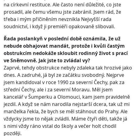
na církevní restituce. Ale často není důležité, co jste
prosadil, ale čemu všemu jste zabránil. Jsem rád, že
třeba i mým přičiněním nevznikla Nejvyšší rada
soudnictví, i když ji premiéři opakovaně slibovali.
Řada poslankyň v poslední době oznámila, že už
nebude obhajovat mandát, protože i kvůli častým
obstrukcím nedokáže skloubit rodinný život s prací
ve Sněmovně. Jak jste to zvládal vy?
Zaprvé, tehdy obstrukce nebyly zdaleka tak hrozivé jako
dnes. A zadruhé, já byl ze začátku svobodný. Nejprve
jsem kandidoval v roce 1990 za severní Čechy, pak za
střední Čechy, ale i za severní Moravu. Měl jsem
kancelář v Šumperku a Olomouci, kam jsem pravidelně
jezdil. A když se nám narodila nejstarší dcera, tak už mi
manželka řekla, že bych se měl stáhnout do Prahy. Ale
vždycky jsme to nějak zvládli. Máme čtyři děti, takže já
s nimi vždy ráno vstal do školy a večer holt chodil
později.