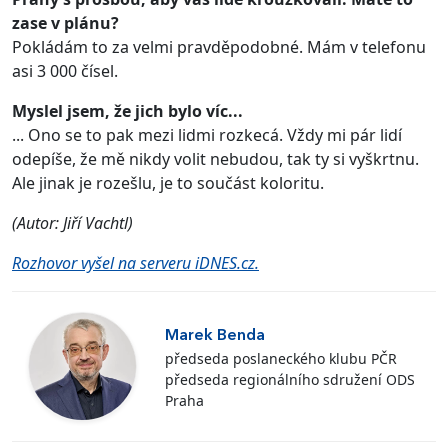
zase v plánu?
Pokládám to za velmi pravděpodobné. Mám v telefonu
asi 3 000 čísel.
Myslel jsem, že jich bylo víc...
... Ono se to pak mezi lidmi rozkecá. Vždy mi pár lidí
odepíše, že mě nikdy volit nebudou, tak ty si vyškrtnu.
Ale jinak je rozešlu, je to součást koloritu.
(Autor: Jiří Vachtl)
Rozhovor vyšel na serveru iDNES.cz.
Marek Benda
předseda poslaneckého klubu PČR
předseda regionálního sdružení ODS
Praha