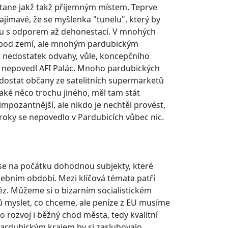
 stane jakž takž příjemným místem. Teprve
ajímavé, že se myšlenka "tunelu", který by
ku s odporem až dehonestací. V mnohých
y pod zemí, ale mnohým pardubickým
t nedostatek odvahy, vůle, koncepčního
 se nepovedl AFI Palác. Mnoho pardubických
o dostat občany ze satelitních supermarketů
aké něco trochu jiného, měl tam stát
mimpozantnější, ale nikdo je nechtěl provést,
 roky se nepovedlo v Pardubicích vůbec nic.
e se na počátku dohodnou subjekty, které
ebním období. Mezi klíčová témata patří
ěz. Můžeme si o bizarním socialistickém
 myslet, co chceme, ale peníze z EU musíme
o rozvoj i běžný chod města, tedy kvalitní
 Pardubickým krajem by si zasluhovalo