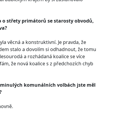
o o střety primátorů se starosty obvodů,
tva?
la věcná a konstruktivní. Je pravda, že
odem stalo a dovolím si odhadnout, že tomu
Nesourodá a rozhádaná koalice se více
fám, že nová koalice s z předchozích chyb
 v minulých komunálních volbách jste měl
?
sněmovně.