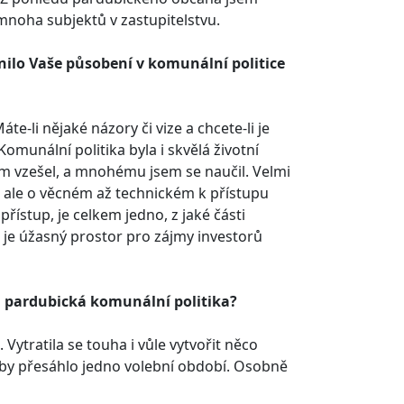
mnoha subjektů v zastupitelstvu.
nilo Vaše působení v komunální politice
-­li nějaké názory či vize a chcete-­li je
omunální politika byla i skvělá životní
sem vzešel, a mnohému jsem se naučil. Velmi
ii, ale o věcném až technickém k přístupu
přístup, je celkem jedno, z jaké části
ka je úžasný prostor pro zájmy investorů
la pardubická komunální politika?
Vytratila se touha i vůle vytvořit něco
o by přesáhlo jedno volební období. Osobně