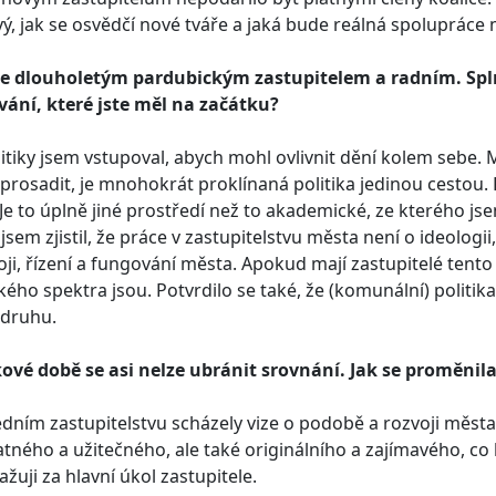
ý, jak se osvědčí nové tváře a jaká bude reálná spolupráce 
ste dlouholetým pardubickým zastupitelem a radním. Spl
ání, které jste měl na začátku?
itiky jsem vstupoval, abych mohl ovlivnit dění kolem sebe. Máte
 prosadit, je mnohokrát proklínaná politika jedinou cestou. K
 Je to úplně jiné prostředí než to akademické, ze kterého j
 jsem zjistil, že práce v zastupitelstvu města není o ideolog
oji, řízení a fungování města. Apokud mají zastupitelé tento 
ckého spektra jsou. Potvrdilo se také, že (komunální) politi
 druhu.
kové době se asi nelze ubránit srovnání. Jak se proměni
dním zastupitelstvu scházely vize o podobě a rozvoji města. 
tného a užitečného, ale také originálního a zajímavého, c
ažuji za hlavní úkol zastupitele.