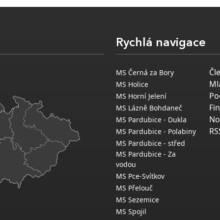
Rychlá navigace
Čl
MS Černá za Bory
Ml
MS Holice
Po
MS Horní Jelení
Fi
MS Lázně Bohdaneč
No
MS Pardubice - Dukla
RS
MS Pardubice - Polabiny
MS Pardubice - střed
MS Pardubice - Za
vodou
MS Pce-Svítkov
MS Přelouč
MS Sezemice
MS Spojil