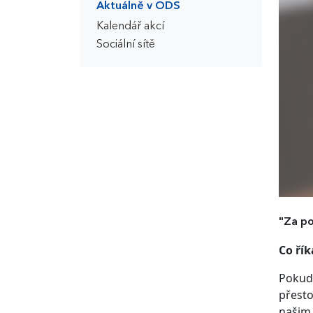
Aktuálně v ODS
Kalendář akcí
Sociální sítě
"Za po
Co ří
Pokud
přesto
našim 