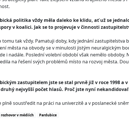
nost.
ická politika vždy měla daleko ke klidu, ať už se jednal
pory v koalici. Jak se to projevuje v činnosti zastupitels
 tomu tak vždy. Pamatuji doby, kdy jednání zastupitelstva by
ení města na obvody se v minulosti jistým neuralgickým b
de i nadále. Poslední volební období však nemělo obdoby. 
edila na řešení svých problémů místo na rozvoj města. Dou
ickým zastupitelem jste se stal prvně již v roce 1998 a
druhý nejvyšší počet hlasů. Proč jste nyní nekandidoval
e plně soustředit na práci na univerzitě a v poslanecké 
rozhovor v médiích
Pardubice