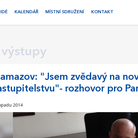
LIDÉ
KALENDÁŘ
MÍSTNÍ SDRUŽENÍ
KONTAKT
 výstupy
amazov: "Jsem zvědavý na nov
astupitelstvu"- rozhovor pro P
topadu 2014