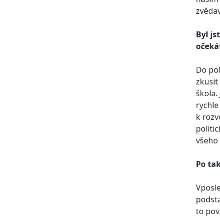
zvědav
Byl j
očekáv
Do pol
zkusit
škola.
rychle
k rozv
politi
všeho
Po ta
Vposle
podsta
to pov