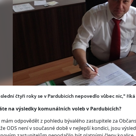
slední čtyři roky se v Pardubicích nepovedlo vůbec nic," říká
káte na výsledky komunálních voleb v Pardubicích?
 mám odpovědět z pohledu bývalého zastupitele za Občans
že ODS není v současné době v nejlepší kondici, jsou výsled
novým zastupitelům nepodařilo být platnými členy koalice