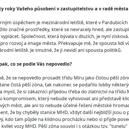
 ty roky Vašeho působení v zastupitelstvu a v radě měst
ným úspěchem je mezinárodní letiště, které v Pardubicích
žilo značné prostředky, které se nevracely hned, ale zastupi
 vyplácet. Společnost, která bývala v dluzích, je nyní ziskov
ě pro rozvoj a image města. Překvapuje mě, že spousta lidí 
rodní letiště. Je smutné, že ji nevidí ani spousta politiků.
pak, co se podle Vás nepovedlo?
ě, že se nepovedlo prosadit třídu Míru jako čistou pěší zónu
tane čistá pěší zóna, tak nakonec se podařilo lobby některý
a myslí, že si zákazníci přijedou třeba do zlatnictví na třídu
i kompromisem, který nebude vyhovovat ani představě kli
ových měst, ale ani to nebude účelné řešení městské hroma
nt, že by chyběly stanice MHD, vždyť další nejbližší jsou o
ý, kdo tam půjde na klidnou procházku nebo si přijde pose
kvílet vozy MHD. Pěší zóna souvisí i s otázkou tzv. "tunelu