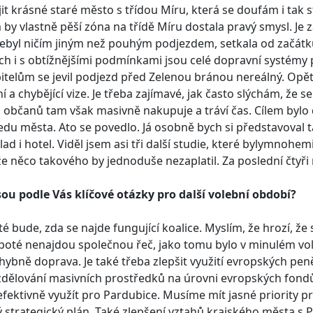
it krásné staré město s třídou Míru, která se doufám i tak
by vlastně pěší zóna na třídě Míru dostala pravý smysl. Je z
ebyl ničím jiným než pouhým podjezdem, setkala od začát
h i s obtížnějšími podmínkami jsou celé dopravní systém
itelům se jevil podjezd před Zelenou bránou nereálný. Opě
í a chybějící vize. Je třeba zajímavé, jak často slýchám, že
ch občanů tam však masivně nakupuje a tráví čas. Cílem byl
edu města. Ato se povedlo. Já osobně bych si představoval t
lad i hotel. Viděl jsem asi tři další studie, které bylymnohe
e něco takového by jednoduše nezaplatil. Za poslední čtyři
sou podle Vás klíčové otázky pro další volební období?
té bude, zda se najde fungující koalice. Myslím, že hrozí, ž
poté nenajdou společnou řeč, jako tomu bylo v minulém vol
ybně doprava. Je také třeba zlepšit využití evropských pen
dělování masivních prostředků na úrovni evropských fondů
fektivně využít pro Pardubice. Musíme mít jasné priority pr
ý strategický plán. Také zlepšení vztahů krajského města s