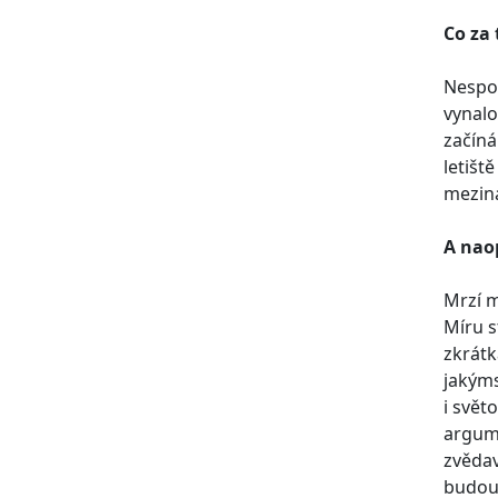
Co za
Nespor
vynalo
začíná
letišt
meziná
A nao
Mrzí m
Míru s
zkrátk
jakýms
i svět
argume
zvědav
budou 