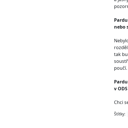
pozor
Pardub
nebo s
Nebylo
rozděl
tak bu
soustř
poučí.
Pardub
v ODS 
Chci s
Štítky: