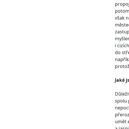
propoj
potom 
však n
městec
zastup
myšlen
i cizí
do stř
napřík
protož
Jaké j
Důleži
spolu 
nepoch
přeroz
umět e
a jasn