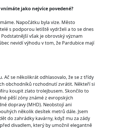
a vnímáte jako nejvíce povedené?
 máme. Napočátku byla vize. Město
telé s podporou letiště vydrželi a to se dnes
á. Podstatnější však je obrovský význam
vůbec nevidí výhodu v tom, že Pardubice mají
. Ač se několikrát odhlasovalo, že se z třídy
ch obchodníků rozhodnutí zvrátit. Někteří si
 Míru koupit zlato trolejbusem. Skončilo to
dné pěší zóny známé z evropských
dné dopravy (MHD). Neobstojí ani
 pouhých několik desítek metrů dále. Jsem
dět do zahrádky kavárny, když mu za zády
" před divadlem, který by umožnil elegantně