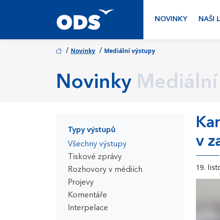
NOVINKY
NAŠI 
/
/
Novinky
Mediální výstupy
Novinky
Mediální
Kar
Typy výstupů
v z
Všechny výstupy
Tiskové zprávy
19. lis
Rozhovory v médiích
Projevy
Komentáře
Interpelace