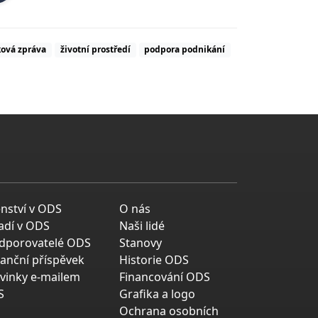
ková zpráva
životní prostředí
podpora podnikání
enství v ODS
O nás
adí v ODS
Naši lidé
dporovatelé ODS
Stanovy
nanční příspěvek
Historie ODS
vinky e-mailem
Financování ODS
S
Grafika a logo
Ochrana osobních