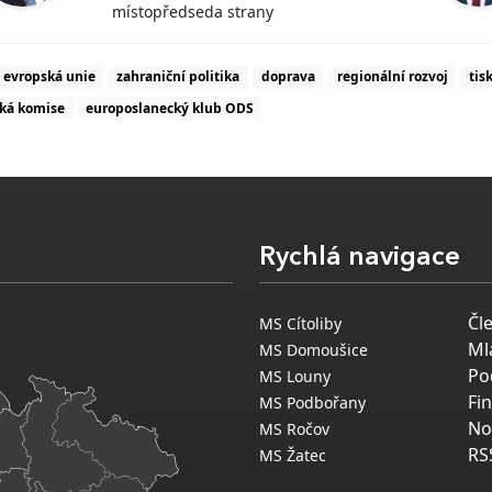
místopředseda strany
evropská unie
zahraniční politika
doprava
regionální rozvoj
tis
ká komise
europoslanecký klub ODS
Rychlá navigace
Čl
MS Cítoliby
Ml
MS Domoušice
Po
MS Louny
Fi
MS Podbořany
No
MS Ročov
RS
MS Žatec