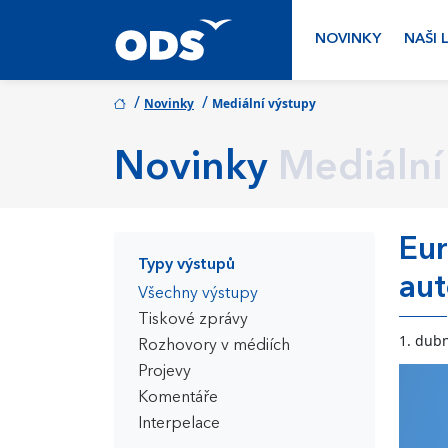
NOVINKY
NAŠI 
/
/
Novinky
Mediální výstupy
Novinky
Mediální
Eur
Typy výstupů
aut
Všechny výstupy
Tiskové zprávy
1. dub
Rozhovory v médiích
Projevy
Komentáře
Interpelace