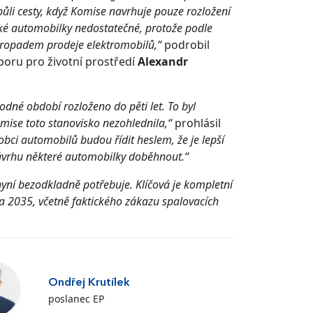
půli cesty, když Komise navrhuje pouze rozložení
eské automobilky nedostatečné, protože podle
propadem prodeje elektromobilů,“
podrobil
boru pro životní prostředí
Alexandr
dné období rozloženo do pěti let. To byl
mise toto stanovisko nezohlednila,“
prohlásil
obci automobilů budou řídit heslem, že je lepší
návrhu některé automobilky doběhnout.“
nyní bezodkladně potřebuje. Klíčová je kompletní
 a 2035, včetně faktického zákazu spalovacích
Ondřej Krutílek
poslanec EP