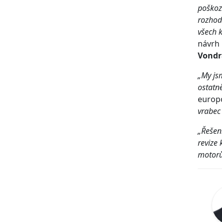
poškozu
rozhod
všech 
návrh 
Vondr
„My js
ostatn
europ
vrabec
„Řešen
revize
motorů