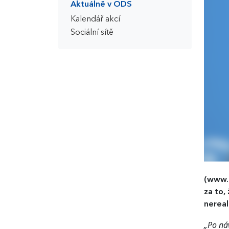
Aktuálně v ODS
Kalendář akcí
Sociální sítě
(www.
za to,
nereal
„Po náv