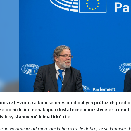
ods.cz)
Evropská komise dnes po dlouhých průtazích předlož
 že od nich lidé nenakupují dostatečné množství elektromobi
isticky stanovené klimatické cíle.
rhu voláme již od října loňského roku. Je dobře, že se komisaři 