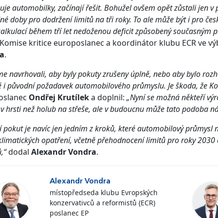
je automobilky, začínají řešit. Bohužel ovšem opět zůstali jen v 
né doby pro dodržení limitů na tři roky. To ale může být i pro č
kalkulací během tří let nedoženou deficit způsobený současným 
Komise kritice europoslanec a koordinátor klubu ECR ve vý
a
.
me navrhovali, aby byly pokuty zrušeny úplně, nebo aby bylo rozho
ě i původní požadavek automobilového průmyslu. Je škoda, že Ko
oslanec
Ondřej Krutílek
a doplnil:
„Nyní se možná někteří výr
 v hrsti než holub na střeše, ale v budoucnu může tato podoba 
í pokut je navíc jen jedním z kroků, které automobilový průmysl 
 klimatických opatření, včetně přehodnocení limitů pro roky 2030
,“
dodal
Alexandr Vondra
.
Alexandr Vondra
místopředseda klubu Evropských
konzervativců a reformistů (ECR)
poslanec EP